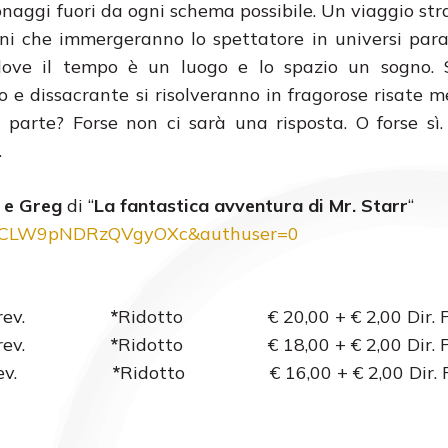
sonaggi fuori da ogni schema possibile. Un viaggio str
oni che immergeranno lo spettatore in universi paral
 dove il tempo è un luogo e lo spazio un sogno. S
 e dissacrante si risolveranno in fragorose risate me
tra parte? Forse non ci sarà una risposta. O forse sì
.
o e Greg
di “
La fantastica avventura di Mr. Starr
“
4IVrCLW9pNDRzQVgyOXc&authuser=0
Dir. Prev.
*
Ridotto € 20,00 + € 2,00 Dir. P
 Dir. Prev.
*
Ridotto € 18,00 + € 2,00 Dir. P
r. Prev.
*
Ridotto € 16,00 + € 2,00 Dir. P