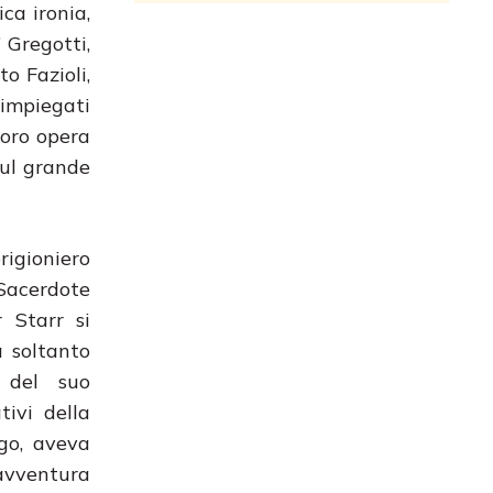
ica ironia,
 Gregotti,
o Fazioli,
 impiegati
loro opera
sul grande
rigioniero
 Sacerdote
 Starr si
a soltanto
o del suo
ivi della
ogo, aveva
 avventura