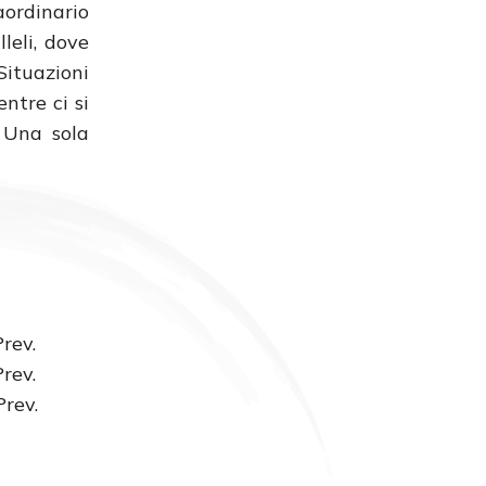
aordinario
leli, dove
ituazioni
ntre ci si
. Una sola
rev.
rev.
rev.