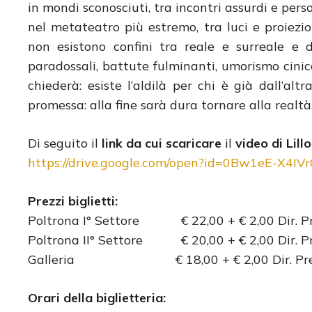
in mondi sconosciuti, tra incontri assurdi e per
nel metateatro più estremo, tra luci e proiezi
non esistono confini tra reale e surreale e
paradossali, battute fulminanti, umorismo cinico
chiederà: esiste l’aldilà per chi è già dall’al
promessa: alla fine sarà dura tornare alla realtà
Di seguito il
link da cui scaricare
il
video di Lill
https://drive.google.com/open?id=0Bw1eE-X
Prezzi biglietti:
Poltrona I° Settore € 22,00 + € 2,00 
Poltrona II° Settore € 20,00 + € 2,00
Galleria € 18,00 + € 2,00 Di
Orari della biglietteria: