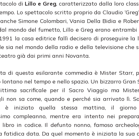
tacolo di
Lillo e Greg
, caratterizzato dalla loro class
empo. Lo spettacolo scritto proprio da Claudio ‘Greg’
 anche Simone Colombari, Vania Della Bidia e Robert
ce dal mondo del fumetto, Lillo e Greg erano entrambi
1 la casa editrice fallì decisero di proseguire la 
le sia nel mondo della radio e della televisione che 
teatro già dai primi anni Novanta.
ta di questa esilarante commedia è Mister Starr, p
o lontano nel tempo e nello spazio. Un bizzarro Gran
ittima sacrificale per il Sacro Viaggio ma Mister
li non sa come, quando e perché sia arrivato lì. S
 è iniziato quella stessa mattina, il giorn
simo compleanno, mentre era intento nei preparat
 libro in codice. Il defunto nonno, famoso archeol
lla fatidica data. Da quel momento è iniziata la sua