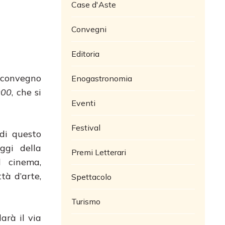
Case d'Aste
Convegni
Editoria
e convegno
Enogastronomia
900
, che si
Eventi
Festival
 di questo
ggi della
Premi Letterari
l cinema,
tà d’arte,
Spettacolo
Turismo
darà il via