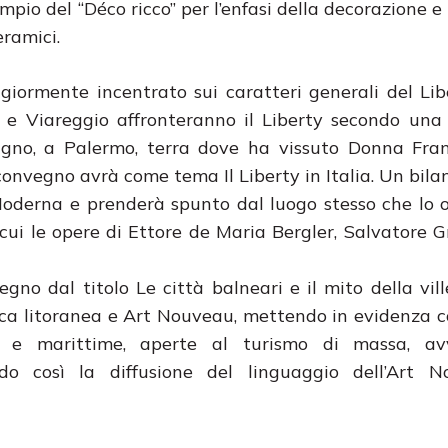
mpio del “Déco ricco” per l’enfasi della decorazione e 
eramici.
iormente incentrato sui caratteri generali del Lib
o e Viareggio affronteranno il Liberty secondo una
ugno, a Palermo, terra dove ha vissuto Donna Fran
onvegno avrà come tema Il Liberty in Italia. Un bilanc
e Moderna e prenderà spunto dal luogo stesso che lo 
 cui le opere di Ettore de Maria Bergler, Salvatore Gr
egno dal titolo Le città balneari e il mito della vil
tica litoranea e Art Nouveau, mettendo in evidenza c
iere e marittime, aperte al turismo di massa, a
ndo così la diffusione del linguaggio dell’Art 