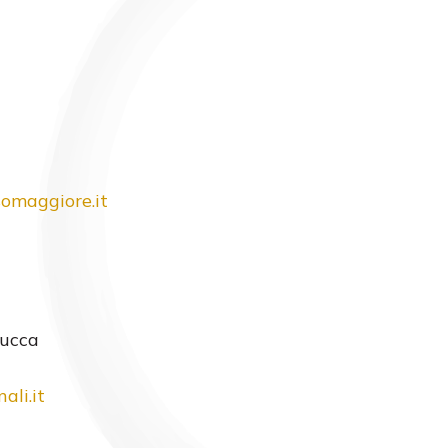
omaggiore.it
Lucca
li.it