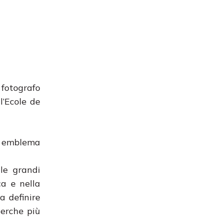
 fotografo
l’Ecole de
o emblema
 le grandi
ca e nella
a definire
cerche più