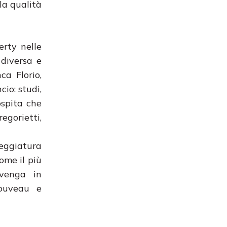
la qualità
erty nelle
 diversa e
ca Florio,
io: studi,
ospita che
egorietti,
leggiatura
ome il più
vvenga in
Nouveau e