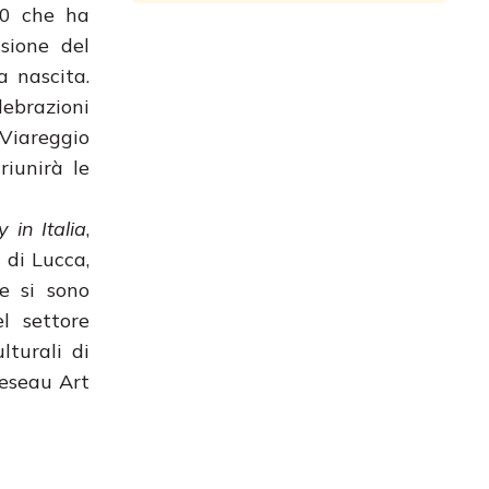
10 che ha
ssione del
a nascita.
ebrazioni
 Viareggio
riunirà le
 in Italia
,
 di Lucca,
e si sono
l settore
lturali di
Reseau Art