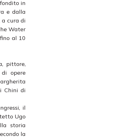
fondito in
ra e dalla
 a cura di
 “he Water
fino al 10
, pittore,
 di opere
Margherita
i Chini di
gressi, il
hitetto Ugo
la storia
secondo la