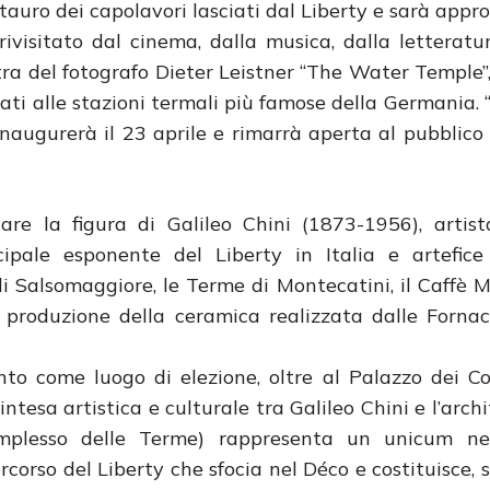
tauro dei capolavori lasciati dal Liberty e sarà appro
visitato dal cinema, dalla musica, dalla letteratu
ostra del fotografo Dieter Leistner “The Water Temple”,
icati alle stazioni termali più famose della Germania.
 inaugurerà il 23 aprile e rimarrà aperta al pubblico 
are la figura di Galileo Chini (1873-1956), artista
cipale esponente del Liberty in Italia e artefice
i Salsomaggiore, le Terme di Montecatini, il Caffè 
 produzione della ceramica realizzata dalle Fornac
o come luogo di elezione, oltre al Palazzo dei Con
’intesa artistica e culturale tra Galileo Chini e l’arc
complesso delle Terme) rappresenta un unicum nel
rcorso del Liberty che sfocia nel Déco e costituisce, 