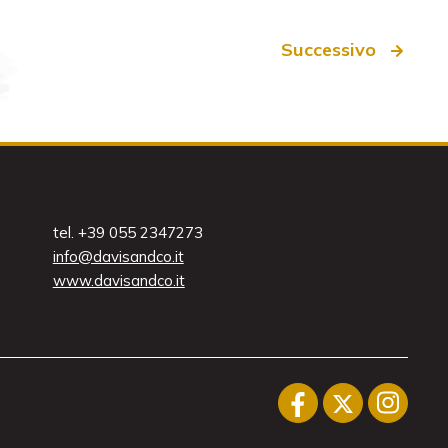
Successivo
tel. +39 055 2347273
info@davisandco.it
www.davisandco.it