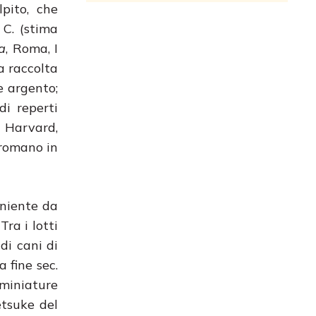
pito, che
 C. (stima
ta
, Roma, I
a raccolta
e argento;
i reperti
i Harvard,
 romano in
eniente da
ra i lotti
di cani di
 fine sec.
 miniature
etsuke del