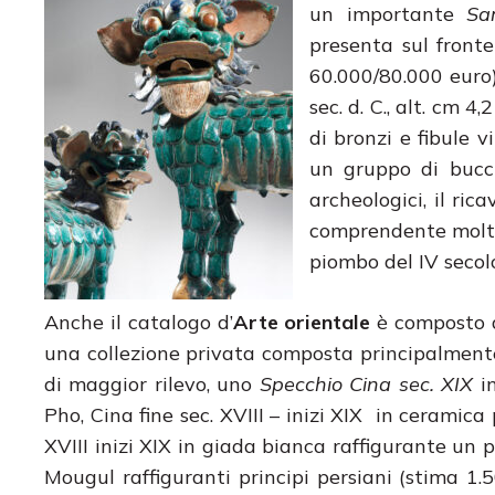
un importante
Sa
presenta sul fronte 
60.000/80.000 euro
sec. d. C., alt. cm 
di bronzi e fibule 
un gruppo di bucch
archeologici, il ric
comprendente molti 
piombo del IV secolo
Anche il catalogo d’
Arte orientale
è composto d
una collezione privata composta principalmente da
di maggior rilevo, uno
Specchio Cina sec. XIX
i
Pho, Cina fine sec. XVIII – inizi XIX in ceramic
XVIII inizi XIX in giada bianca raffigurante un 
Mougul raffiguranti principi persiani (stima 1