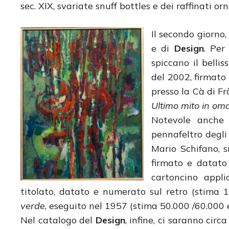
sec. XIX, svariate snuff bottles e dei raffinati o
Il secondo giorno,
e di
Design
. Per
spiccano il belli
del 2002, firmato 
presso la Cà di F
Ultimo mito in om
Notevole anche 
pennafeltro degli
Mario Schifano, s
firmato e datato
cartoncino appl
titolato, datato e numerato sul retro (stima 1
verde
, eseguito nel 1957 (stima 50.000 /60.000 
Nel catalogo del
Design
, infine, ci saranno circ