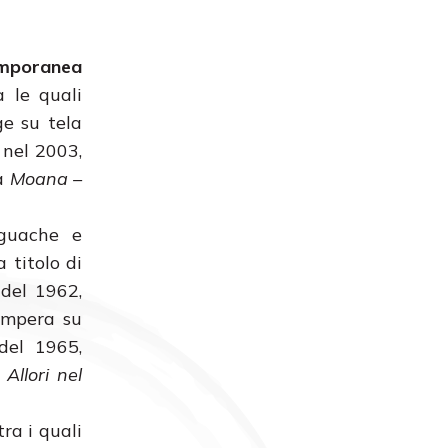
emporanea
a le quali
e su tela
 nel 2003,
ra
Moana –
 guache e
 titolo di
 del 1962,
tempera su
 del 1965,
i
Allori nel
tra i quali