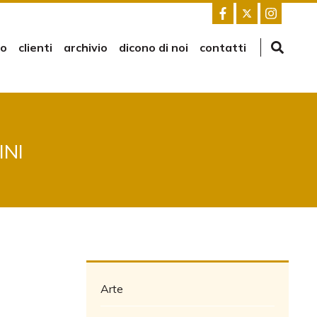
mo
clienti
archivio
dicono di noi
contatti
INI
Arte