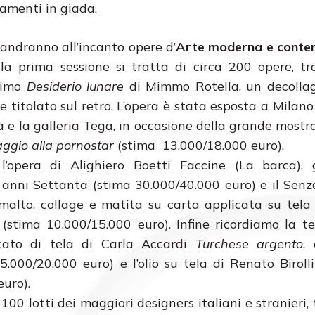
rnamenti in giada.
 andranno all’incanto opere d’
Arte moderna e cont
 la prima sessione si tratta di circa 200 opere, tr
ssimo
Desiderio lunare
di Mimmo Rotella, un decollag
e titolato sul retro. L’opera è stata esposta a Milano
rà e la galleria Tega, in occasione della grande most
aggio alla pornostar
(stima 13.000/18.000 euro).
l’opera di Alighiero Boetti Faccine (La barca),
 anni Settanta (stima 30.000/40.000 euro) e il Senza
malto, collage e matita su carta applicata su tela
 (stima 10.000/15.000 euro). Infine ricordiamo la 
icato di tela di Carla Accardi
Turchese argento
,
5.000/20.000 euro) e l’olio su tela di Renato Biroll
euro).
a 100 lotti dei maggiori designers italiani e stranieri, 