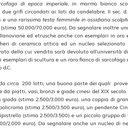
rcofago di epoca imperiale
, in marmo bianco scol
due grifi circondati ai lati da candelabre, II sec. d.
) e una rarissima
testa femminile in ossidiana scolpi
4,2 (stima 50.000/70.000 euro). Da segnalare inoltre un
villanoviane ed etrusche anche con esemplari in oro 
eri di ceramica attica ed un nucleo selezionato d
avato della cui vendita sarà devoluto all’università d
esemplari di scultura e un raro fianco di sarcofago
 d.C.
a circa 200 lotti, una buona parte dei quali prov
 piatti, vasi, bronzi e giade cinesi del XIX secolo. T
n giada (stima 2.500/3.000 euro), una coppia di gran
a policroma (stima 2.500/3.500 euro), un pendente Cina
pipistrello (stima 2.500/3.500) e un piccolo gruppo di
.500/2.000 euro). Da segnalare anche un nucleo di n