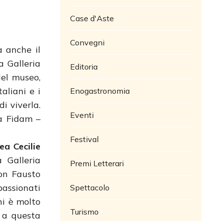
Case d'Aste
Convegni
a anche il
a Galleria
Editoria
del museo,
aliani e i
Enogastronomia
i viverla.
Eventi
 a Fidam –
Festival
ea Cecilie
a Galleria
Premi Letterari
con Fausto
passionati
Spettacolo
ni è molto
Turismo
e a questa