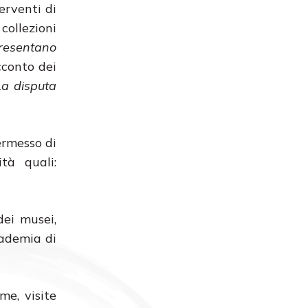
erventi di
collezioni
 presentano
cconto dei
La disputa
ermesso di
ità quali:
dei musei,
cademia di
me, visite