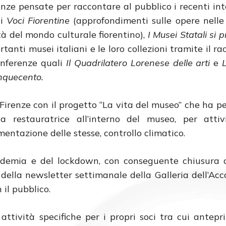
enze pensate per raccontare al pubblico i recenti int
di
Voci Fiorentine
(approfondimenti sulle opere nelle 
à del mondo culturale fiorentino),
I Musei Statali si
tanti musei italiani e le loro collezioni tramite il ra
conferenze quali
Il Quadrilatero Lorenese delle arti
e
nquecento.
Firenze con il progetto “La vita del museo” che ha p
na restauratrice all’interno del museo, per attiv
entazione delle stesse, controllo climatico.
andemia e del lockdown, con conseguente chiusura 
e della newsletter settimanale della Galleria dell’Ac
 il pubblico.
ttività specifiche per i propri soci tra cui antepri