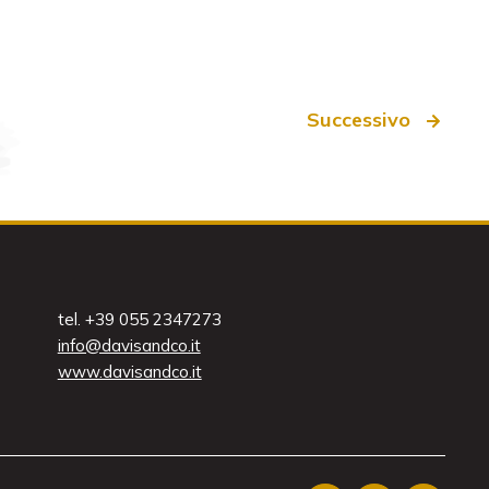
Successivo
tel. +39 055 2347273
info@davisandco.it
www.davisandco.it