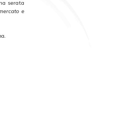
una serata
mercato e
a.