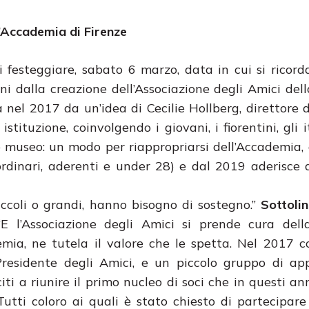
l’Accademia di Firenze
i festeggiare, sabato 6 marzo, data in cui si ricord
i dalla creazione dell’Associazione degli Amici dell
a nel 2017 da un’idea di Cecilie Hollberg, direttore 
tituzione, coinvolgendo i giovani, i fiorentini, gli it
 museo: un modo per riappropriarsi dell’Accademia, d
 ordinari, aderenti e under 28) e dal 2019 aderisce
piccoli o grandi, hanno bisogno di sostegno.”
Sottolin
“E l’Associazione degli Amici si prende cura dell
emia, ne tutela il valore che le spetta. Nel 2017 
Presidente degli Amici, e un piccolo gruppo di ap
iti a riunire il primo nucleo di soci che in questi an
 Tutti coloro ai quali è stato chiesto di partecipar