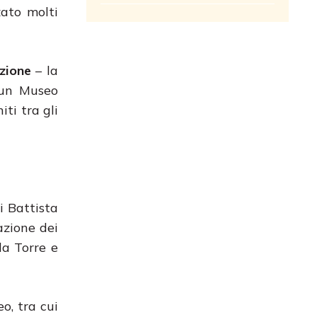
ato molti
zione
– la
 un Museo
ti tra gli
i Battista
azione dei
la Torre e
o, tra cui