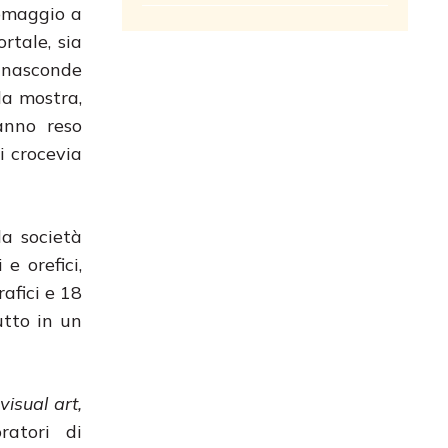
 omaggio a
rtale, sia
i nasconde
la mostra,
anno reso
i crocevia
la società
e orefici,
afici e 18
utto in un
a
visual art,
ratori di