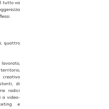
Il tutto va
leggerezza
lessi.
i, quattro
lavorato,
erritorio,
 creativo
tanti, di
ie radici
i a video-
rketing e