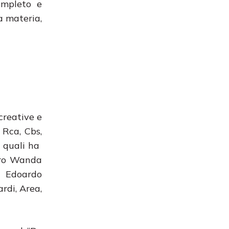
ompleto e
a materia,
creative e
 Rca, Cbs,
i quali ha
voro Wanda
i, Edoardo
rdi, Area,