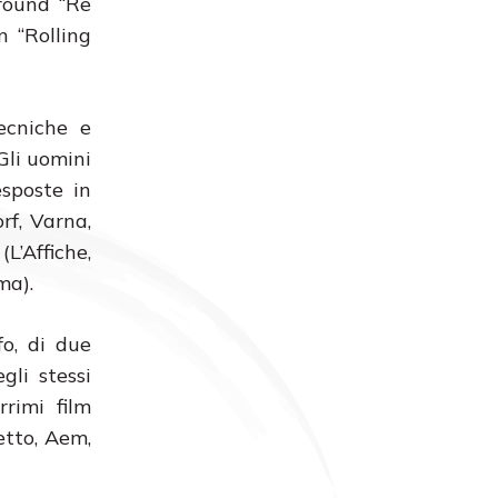
ground “Re
n “Rolling
ecniche e
“Gli uomini
esposte in
rf, Varna,
L’Affiche,
ma).
fo, di due
gli stessi
rimi film
etto, Aem,