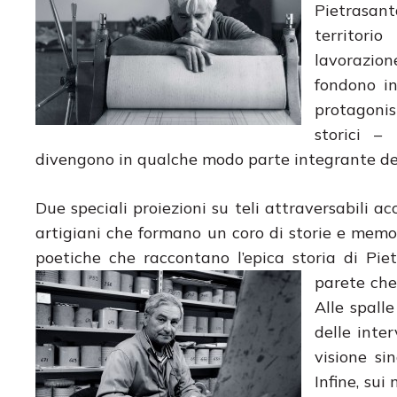
Pietrasant
territorio
lavorazion
fondono in
protagonist
storici –
divengono in qualche modo parte integrante de
Due speciali proiezioni su teli attraversabili acc
artigiani che formano un coro di storie e memor
poetiche che raccontano l’epica storia di Pi
parete che 
Alle spall
delle inte
visione si
Infine, sui