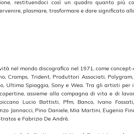
ione, restituendoci così un quadro quanto più c
ervenire, plasmare, trasformare e dare significato all
ività nel mondo discografico nel 1971, come concept-
no, Cramps, Trident, Produttori
Associati, Polygram,
to, Ultima Spiaggia, Sony e Wea. Tra gli artisti per 
 copertine, assieme alla compagna di vita e di la
spiccano Lucio Battisti, Pfm, Banco, Ivano Fossat
nzo Jannacci, Pino Daniele, Mia Martini, Eugenio Fina
tratos e Fabrizio De Andrè.