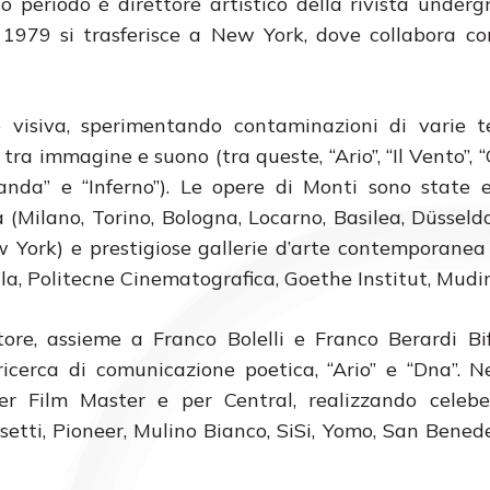
so periodo è direttore artistico della rivista under
 1979 si trasferisce a New York, dove collabora co
rte visiva, sperimentando contaminazioni di varie
t
 tra immagine e suono (tra queste, “Ario”, “Il Vento”, 
“Irlanda” e “Inferno”). Le opere di Monti sono state 
 (Milano, Torino, Bologna, Locarno, Basilea, Düsseldo
w York) e prestigiose gallerie d’arte contemporanea (
lla, Politecne Cinematografica, Goethe Institut, Mudi
tore, assieme a Franco Bolelli e Franco Berardi Bi
ricerca di comunicazione poetica, “Ario” e “Dna”. Ne
er Film Master e per Central, realizzando celeber
ssetti, Pioneer, Mulino Bianco, SiSi, Yomo, San Bened