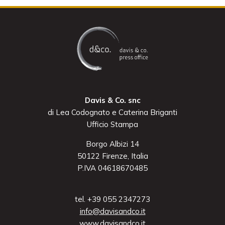
Davis & Co. snc
di Lea Codognato e Caterina Briganti
Ufficio Stampa
Borgo Albizi 14
50122 Firenze, Italia
P.IVA 04618670485
tel. +39 055 2347273
info@davisandco.it
www.davisandco.it