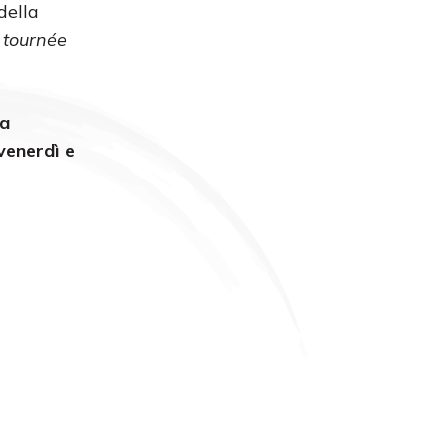
della
n
tournée
la
 venerdì e