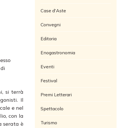
Case d'Aste
Convegni
Editoria
Enogastronomia
lesso
Eventi
 di
Festival
i, si terrà
Premi Letterari
onisti. Il
cale e nel
Spettacolo
io, con la
Turismo
a serata è