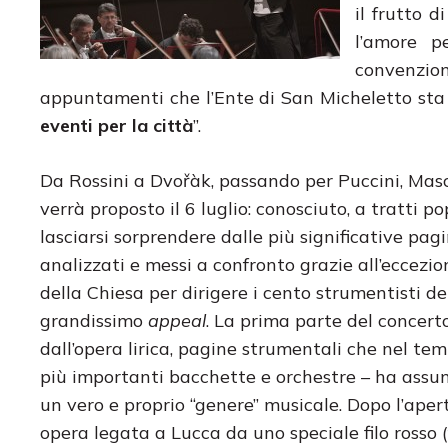
il frutto d
l’amore p
convenziona
appuntamenti che l’Ente di San Micheletto sta 
eventi per la città
”.
Da Rossini a Dvořàk, passando per Puccini, Masc
verrà proposto il 6 luglio: conosciuto, a tratti 
lasciarsi sorprendere dalle più significative pagi
analizzati e messi a confronto grazie all’eccezion
della Chiesa per dirigere i cento strumentisti 
grandissimo
appeal
. La prima parte del concerto
dall’opera lirica, pagine strumentali che nel tem
più importanti bacchette e orchestre – ha assun
un vero e proprio “genere” musicale. Dopo l’aper
opera legata a Lucca da uno speciale filo rosso (