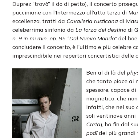
Duprez “trovò” il do di petto), il concerto pros
pucciniane con l’Intermezzo all’atto terzo di
Man
eccellenza, tratti da
Cavalleria rusticana
di Mas
celeberrima sinfonia da
La forza del destino
di G
n. 9 in mi min. op. 95 “Dal Nuovo Mondo”
del boe
concludere il concerto, è l’ultimo e più celebre
imprescindibile nei repertori concertistici delle 
Ben al di là del
phys
che tanto piace ai 
spessore, capace d
magnetica, che non m
infatti, che nel suo
soli ventinove anni
Creta
), ha fin dal 
podî
dei più grandi 