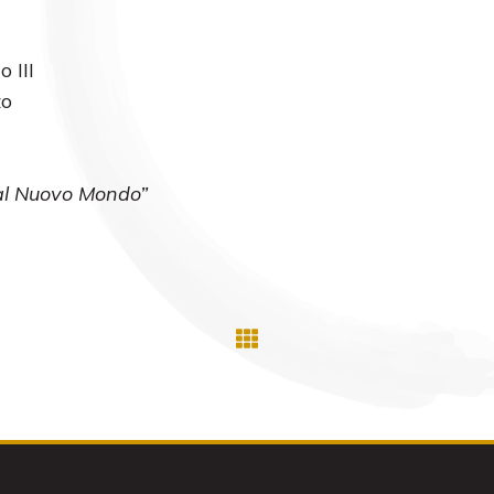
 III
zo
Dal Nuovo Mondo”