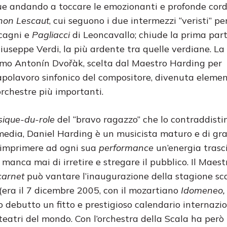
egue andando a toccare le emozionanti e profonde cor
on Lescaut
, cui seguono i due intermezzi “veristi” pe
cagni e
Pagliacci
di Leoncavallo; chiude la prima part
iuseppe Verdi, la più ardente tra quelle verdiane. La
mo Antonín Dvořàk, scelta dal Maestro Harding per
 capolavoro sinfonico del compositore, divenuta eleme
orchestre più importanti.
ique-du-role
del “bravo ragazzo” che lo contraddisti
media, Daniel Harding è un musicista maturo e di gr
i imprimere ad ogni sua
performance
un’energia trasc
anca mai di irretire e stregare il pubblico. Il Maestr
carnet
può vantare l’inaugurazione della stagione sc
 (era il 7 dicembre 2005, con il mozartiano
Idomeneo, 
suo debutto un fitto e prestigioso calendario internazi
teatri del mondo. Con l’orchestra della Scala ha però