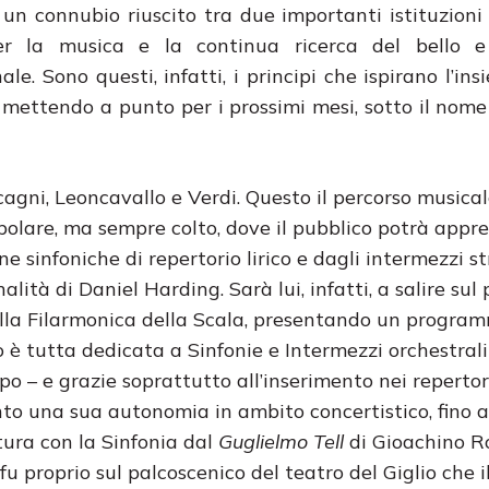
i un connubio riuscito tra due importanti istituzioni 
er la musica e la continua ricerca del bello 
le. Sono questi, infatti, i principi che ispirano l’in
mettendo a punto per i prossimi mesi, sotto il nome 
agni, Leoncavallo e Verdi. Questo il percorso musica
popolare, ma sempre colto, dove il pubblico potrà appr
ne sinfoniche di repertorio lirico e dagli intermezzi s
alità di Daniel Harding. Sarà lui, infatti, a salire sul
della Filarmonica della Scala, presentando un progra
 è tutta dedicata a Sinfonie e Intermezzi orchestrali
po – e grazie soprattutto all’inserimento nei repertor
to una sua autonomia in ambito concertistico, fino a
tura con la Sinfonia dal
Guglielmo Tell
di Gioachino Ro
fu proprio sul palcoscenico del teatro del Giglio che i