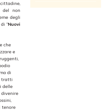
cittadine,
e del non
sieme degli
di “
Nuovi
le che
ezzare e
truggenti,
 podio
mma di
 tratti
i delle
 divenire
ssini,
l tenore