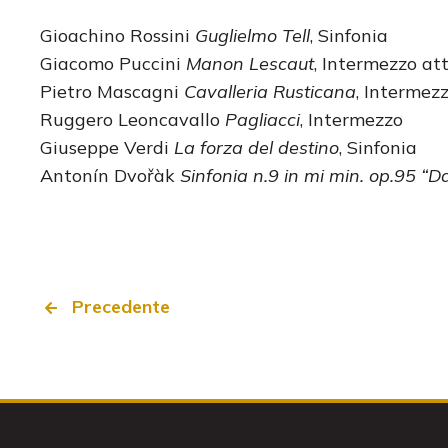
Gioachino Rossini
Guglielmo Tell
, Sinfonia
Giacomo Puccini
Manon Lescaut
, Intermezzo atto
Pietro Mascagni
Cavalleria Rusticana
, Intermez
Ruggero Leoncavallo
Pagliacci
, Intermezzo
Giuseppe Verdi
La forza del destino
, Sinfonia
Antonín Dvořàk
Sinfonia n.9 in mi min. op.95 “
Precedente