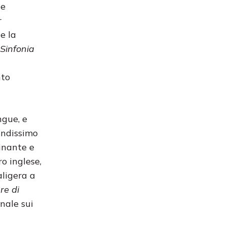
de
r
e la
Sinfonia
nto
ngue, e
andissimo
inante e
o inglese,
aligera a
re di
onale sui