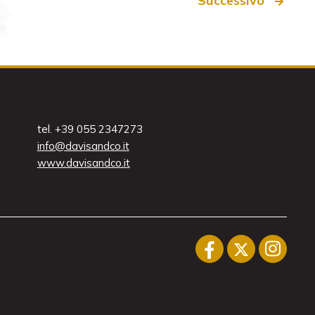
Successivo
tel. +39 055 2347273
info@davisandco.it
www.davisandco.it