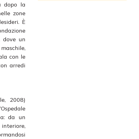
a dopo la
nelle zone
esideri. È
ndazione
, dove un
i maschile,
ala con le
con arredi
le, 2008)
l’Ospedale
ca: da un
interiore,
formandosi