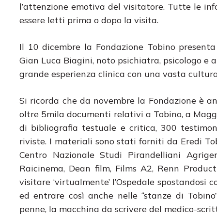
l’attenzione emotiva del visitatore. Tutte le in
essere letti prima o dopo la visita.
Il 10 dicembre la Fondazione Tobino presenta in
Gian Luca Biagini, noto psichiatra, psicologo 
grande esperienza clinica con una vasta cultur
Si ricorda che da novembre la Fondazione è 
oltre 5mila documenti relativi a Tobino, a Maggia
di bibliografia testuale e critica, 300 testimo
riviste. I materiali sono stati forniti da Eredi
Centro Nazionale Studi Pirandelliani Agrigen
Raicinema, Dean film, Films A2, Renn Producti
visitare ‘virtualmente’ l’Ospedale spostandosi c
ed entrare così anche nelle “stanze di Tobino”
penne, la macchina da scrivere del medico-scritt