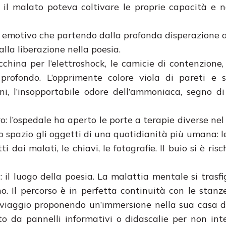
 il malato poteva coltivare le proprie capacità e n
io emotivo che partendo dalla profonda disperazione 
lla liberazione nella poesia.
cchina per l’elettroshock, le camicie di contenzione,
rofondo. L’opprimente colore viola di pareti e so
i, l’insopportabile odore dell’ammoniaca, segno di
o: l’ospedale ha aperto le porte a terapie diverse nel
no spazio gli oggetti di una quotidianità più umana: l
i dai malati, le chiavi, le fotografie. Il buio si è risc
a: il luogo della poesia. La malattia mentale si trasf
. Il percorso è in perfetta continuità con le stanze
il viaggio proponendo un’immersione nella sua casa d
o da pannelli informativi o didascalie per non in