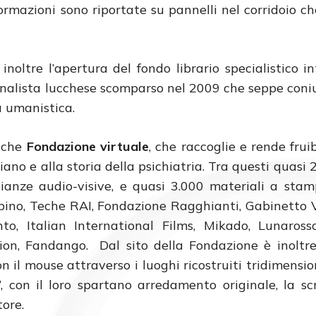
formazioni sono riportate su pannelli nel corridoio c
oltre l’apertura del fondo librario specialistico in
e analista lucchese scomparso nel 2009 che seppe con
a umanistica.
anche
Fondazione virtuale
, che raccoglie e rende fruib
no e alla storia della psichiatria. Tra questi quasi 2
nianze audio-visive, e quasi 3.000 materiali a stamp
 Tobino, Teche RAI, Fondazione Ragghianti, Gabinetto 
to, Italian International Films, Mikado, Lunaross
on, Fandango. Dal sito della Fondazione è inoltre
on il mouse attraverso i luoghi ricostruiti tridimensi
, con il loro spartano arredamento originale, la scr
ore.