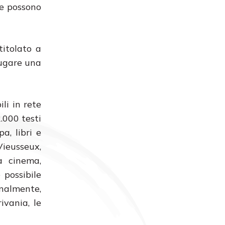
he possono
titolato a
iugare una
ili in rete
.000 testi
a, libri e
Vieusseux,
a cinema,
 possibile
onalmente,
ivania, le