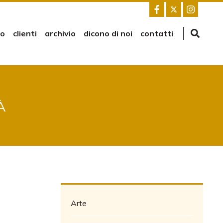
mo
clienti
archivio
dicono di noi
contatti
À
Arte