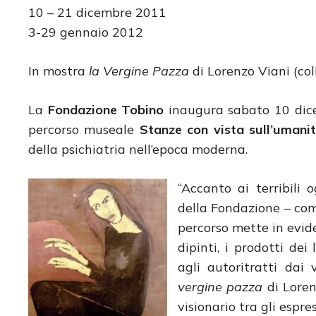
10 – 21 dicembre 2011
3-29 gennaio 2012
In mostra
la Vergine Pazza
di Lorenzo Viani (col
La
Fondazione Tobino
inaugura sabato 10 dicem
percorso museale
Stanze con vista sull’umani
della psichiatria nell’epoca moderna.
“Accanto ai terribili 
della Fondazione – come
percorso mette in evide
dipinti, i prodotti dei
agli autoritratti dai 
vergine pazza
di Loren
visionario tra gli espre