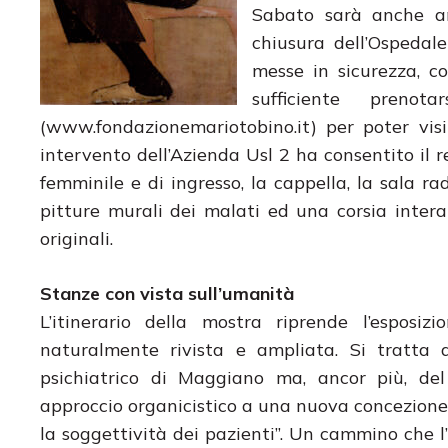
Sabato sarà anche a
chiusura dell’Ospedale
messe in sicurezza, c
sufficiente prenot
(www.fondazionemariotobino.it) per poter vis
intervento dell’Azienda Usl 2 ha consentito il res
femminile e di ingresso, la cappella, la sala r
pitture murali dei malati ed una corsia intera
originali.
Stanze con vista sull’umanità
L’itinerario della mostra riprende l’esposiz
naturalmente rivista e ampliata. Si tratta d
psichiatrico di Maggiano ma, ancor più, del 
approccio organicistico a una nuova concezione, 
la soggettività dei pazienti”. Un cammino che 