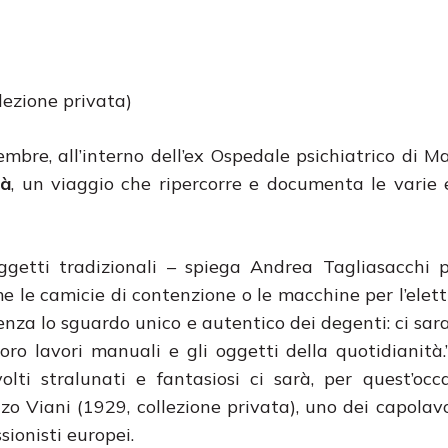
lezione privata)
bre, all’interno dell’ex Ospedale psichiatrico di Ma
tà
, un viaggio che ripercorre e documenta le varie 
oggetti tradizionali – spiega Andrea Tagliasacchi 
 le camicie di contenzione o le macchine per l’elettr
nza lo sguardo unico e autentico dei degenti: ci sara
 loro lavori manuali e gli oggetti della quotidianità
volti stralunati e fantasiosi ci sarà, per quest’oc
zo Viani (1929, collezione privata), uno dei capolavo
ssionisti europei.