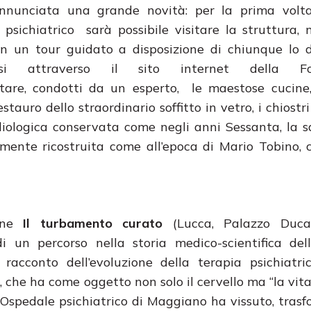
nnunciata una grande novità: per la prima volt
 psichiatrico sarà possibile visitare la struttura, 
on un tour guidato a disposizione di chiunque lo d
arsi attraverso il sito internet della Fo
itare, condotti da un esperto, le maestose cucine
tauro dello straordinario soffitto in vetro, i chiostr
adiologica conservata come negli anni Sessanta, la s
mente ricostruita come all’epoca di Mario Tobino, 
ione
Il turbamento curato
(Lucca, Palazzo Duca
i un percorso nella storia medico-scientifica del
racconto dell’evoluzione della terapia psichiatri
che ha come oggetto non solo il cervello ma “la vita 
l’Ospedale psichiatrico di Maggiano ha vissuto, tras