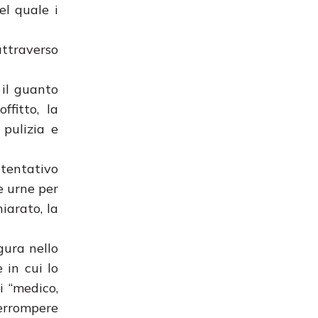
el quale i
attraverso
 il guanto
ffitto, la
 pulizia e
 tentativo
e urne per
hiarato, la
igura nello
 in cui lo
i “medico,
terrompere