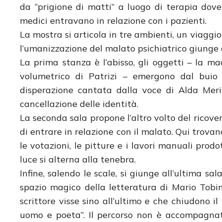
da “prigione di matti” a luogo di terapia dove
medici entravano in relazione con i pazienti.
La mostra si articola in tre ambienti, un viagg
l’umanizzazione del malato psichiatrico giunge a
La prima stanza è l’abisso, gli oggetti – la ma
volumetrico di Patrizi – emergono dal buio p
disperazione cantata dalla voce di Alda Merin
cancellazione delle identità.
La seconda sala propone l’altro volto del ricover
di entrare in relazione con il malato. Qui trova
le votazioni, le pitture e i lavori manuali prodott
luce si alterna alla tenebra.
Infine, salendo le scale, si giunge all’ultima sal
spazio magico della letteratura di Mario Tobino
scrittore visse sino all’ultimo e che chiudono 
uomo e poeta”. Il percorso non è accompagnat