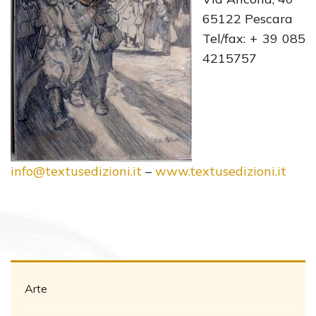
65122 Pescara
Tel/fax: + 39 085
4215757
info@textusedizioni.it
–
www.textusedizioni.it
Arte