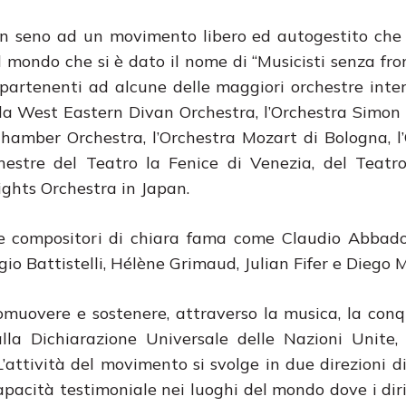
n seno ad un movimento libero ed autogestito che 
l mondo che si è dato il nome di “Musicisti senza fron
partenenti ad alcune delle maggiori orchestre inter
 la West Eastern Divan Orchestra, l’Orchestra Simon 
Chamber Orchestra, l’Orchestra Mozart di Bologna, l
hestre del Teatro la Fenice di Venezia, del Teatro
ghts Orchestra in Japan.
i e compositori di chiara fama come Claudio Abbad
io Battistelli, Hélène Grimaud, Julian Fifer e Diego 
muovere e sostenere, attraverso la musica, la conq
dalla Dichiarazione Universale delle Nazioni Unite, 
L’attività del movimento si svolge in due direzioni di
apacità testimoniale nei luoghi del mondo dove i dir