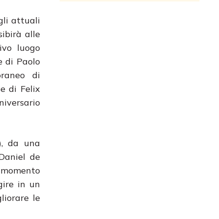
li attuali
ibirà alle
ivo luogo
e di Paolo
oraneo di
e di Felix
niversario
), da una
 Daniel de
n momento
gire in un
liorare le