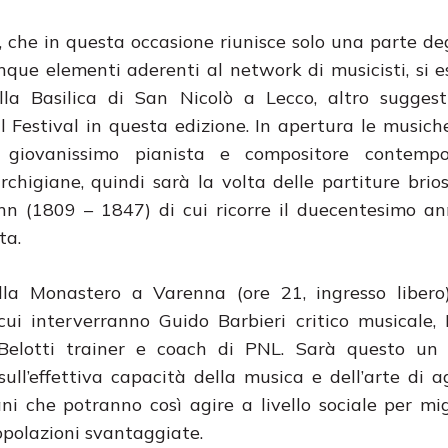
, che in questa occasione riunisce solo una parte deg
nque elementi aderenti al network di musicisti, si es
la Basilica di San Nicolò a Lecco, altro suggest
l Festival in questa edizione. In apertura le musich
 giovanissimo pianista e compositore contemp
rchigiane, quindi sarà la volta delle partiture brios
n (1809 – 1847) di cui ricorre il duecentesimo an
ta.
illa Monastero a Varenna (ore 21, ingresso libero
 cui interverranno Guido Barbieri critico musicale,
a Belotti trainer e coach di PNL. Sarà questo u
ull’effettiva capacità della musica e dell’arte di a
ani che potranno così agire a livello sociale per mig
popolazioni svantaggiate.