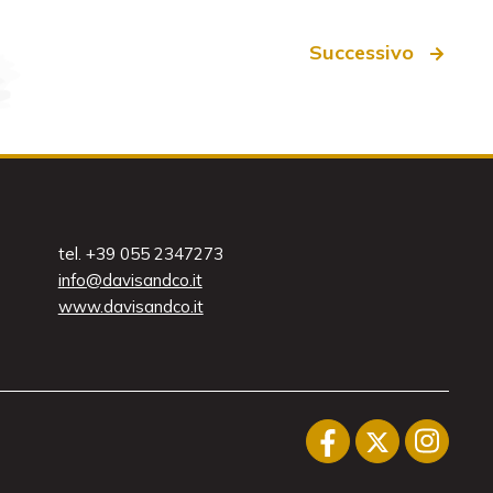
Successivo
tel. +39 055 2347273
info@davisandco.it
www.davisandco.it