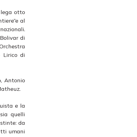
lega otto
tiere”e al
nazionali.
Bolivar di
’Orchestra
 Lirico di
o, Antonio
Matheuz.
uista e la
sia quelli
stinte: da
itti umani