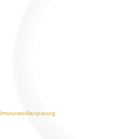
lmusicasullacqua.org