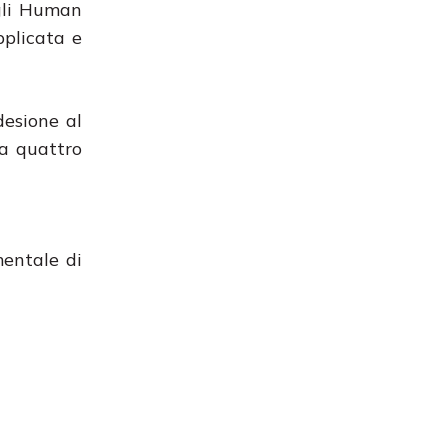
egli Human
pplicata e
desione al
da quattro
mentale di