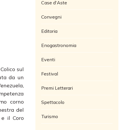
Case d'Aste
Convegni
Editoria
Enogastronomia
Eventi
Colico sul
Festival
mata da un
Venezuela,
Premi Letterari
competenza
imo corno
Spettacolo
hestra del
Turismo
 e il Coro