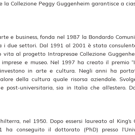
à e la Collezione Peggy Guggenheim garantisce a cia
arte e business, fonda nel 1987 la Bondardo Comun
ra i due settori. Dal 1991 al 2001 è stata consulen
vita al progetto Intrapresae Collezione Guggenhe
ra imprese e museo. Nel 1997 ha creato il premio 
investono in arte e cultura. Negli anni ha porta
valore della cultura quale risorsa aziendale. Svolg
e post-universitaria, sia in Italia che all’estero. 
ilterra, nel 1950. Dopo essersi laureato al King’s 
 ha conseguito il dottorato (PhD) presso l’Univ