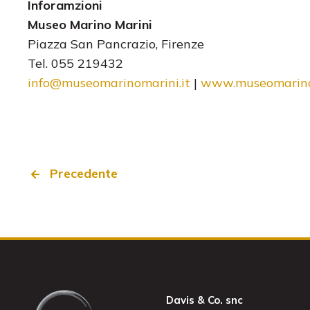
Inforamzioni
Museo Marino Marini
Piazza San Pancrazio, Firenze
Tel. 055 219432
info@museomarinomarini.it
|
www.museomarinom
Precedente
Davis & Co. snc