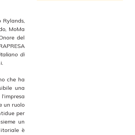
p Rylands,
rdo, MoMa
Onore del
NTRAPRESA
taliano di
i.
ano che ha
sibile una
l’impresa
e un ruolo
ntidue per
insieme un
itoriale è