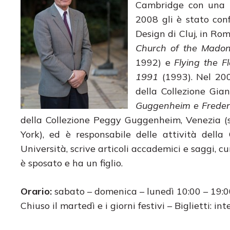
Cambridge con una te
2008 gli è stato con
Design di Cluj, in R
Church of the Madon
1992) e
Flying the F
1991
(1993). Nel 200
della Collezione Gia
Guggenheim e Frederic
della Collezione Peggy Guggenheim, Venezia 
York), ed è responsabile delle attività dell
Università, scrive articoli accademici e saggi, c
è sposato e ha un figlio.
Orario:
sabato – domenica – lunedì 10:00 – 19:00
Chiuso il martedì e i giorni festivi – Biglietti: int