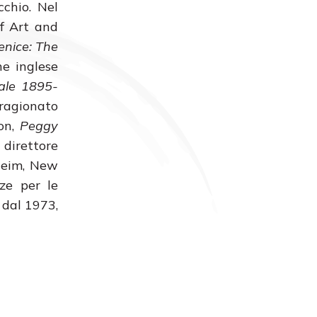
chio. Nel
of Art and
enice: The
ne inglese
nale 1895-
 ragionato
son,
Peggy
 direttore
heim, New
nze per le
 dal 1973,