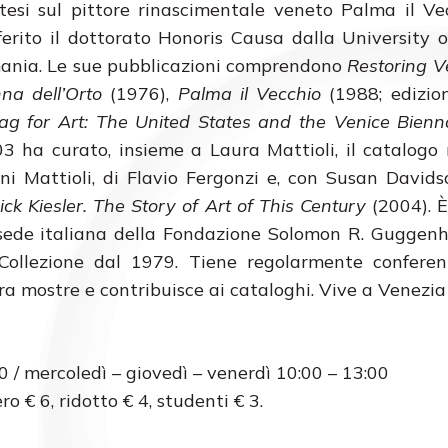
si sul pittore rinascimentale veneto Palma il Vec
ferito il dottorato Honoris Causa dalla University 
omania. Le sue pubblicazioni comprendono
Restoring V
na dell’Orto
(1976),
Palma il Vecchio
(1988; edizio
lag for Art: The United States and the Venice Bien
3 ha curato, insieme a Laura Mattioli, il catalogo
nni Mattioli, di Flavio Fergonzi e, con Susan David
k Kiesler. The Story of Art of This Century
(2004). È
(sede italiana della Fondazione Solomon R. Guggen
a Collezione dal 1979. Tiene regolarmente confere
ura mostre e contribuisce ai cataloghi. Vive a Venezia
 / mercoledì – giovedì – venerdì 10:00 – 13:00
ero € 6, ridotto € 4, studenti € 3.