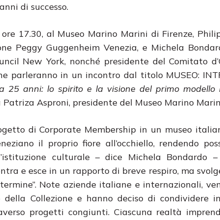
anni di successo.
 ore 17.30, al Museo Marino Marini di Firenze, Phili
ezione Peggy Guggenheim Venezia, e Michela Bonda
ncil New York, nonché presidente del Comitato d’
ne parleranno in un incontro dal titolo MUSEO: I
25 anni: lo spirito e la visione del primo modello i
à Patriza Asproni, presidente del Museo Marino Marin
rogetto di Corporate Membership in un museo itali
eziano il proprio fiore all’occhiello, rendendo pos
’istituzione culturale – dice Michela Bondardo – 
ntra e esce in un rapporto di breve respiro, ma svolg
termine”. Note aziende italiane e internazionali, ve
ne della Collezione e hanno deciso di condividere 
raverso progetti congiunti. Ciascuna realtà imprend