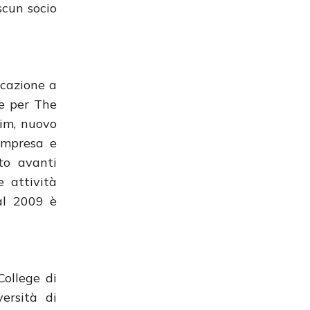
scun socio
icazione a
te per The
im, nuovo
“Impresa e
to avanti
e attività
Dal 2009 è
College di
ersità di