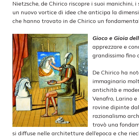
Nietzsche, de Chirico riscopre i suoi manichini, i
un nuovo vortice di idee che anticipa la dimensi
che hanno trovato in de Chirico un fondamental
Gioco e Gioia de
apprezzare e cono
grandissimo fino a
De Chirico ha no
immaginario molto
antichità e moder
Venafro, Larino e 
rovine dipinte da
razionalismo arch
trovò una fondame
si diffuse nelle architetture dell’epoca e che ri