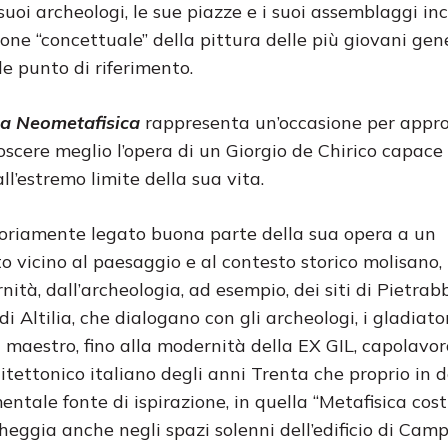
 suoi archeologi, le sue piazze e i suoi assemblaggi in
one “concettuale” della pittura delle più giovani gen
e punto di riferimento.
lla Neometafisica
rappresenta un’occasione per appro
scere meglio l’opera di un Giorgio de Chirico capace 
ll’estremo limite della sua vita.
toriamente legato buona parte della sua opera a un
 vicino al paesaggio e al contesto storico molisano, 
nità, dall’archeologia, ad esempio, dei siti di Pietra
di Altilia, che dialogano con gli archeologi, i gladiator
l maestro, fino alla modernità della EX GIL, capolavor
itettonico italiano degli anni Trenta che proprio in d
ntale fonte di ispirazione, in quella “Metafisica cost
echeggia anche negli spazi solenni dell’edificio di Ca