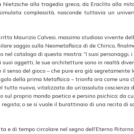
 Nietzsche alla tragedia greca, da Eraclito alla mit
ssimulata complessità, nasconde tuttavia un unive
itto Maurizio Calvesi, massimo studioso vivente dell’
ilare saggio sulla Neometafisica di de Chirico, final
o nel catalogo di questa mostra: “I suoi personaggi, i
i suoi oggetti, le sue architetture sono in realtà dive
e il senso del gioco – che pure era già segretamente 
golo della prima Metafisica – trionfa ora come una 
l tutto nuova, vitalizzata da un’assoluta coscienza d
o sul proprio mondo poetico e persino psichico; da cu
regista; o se si vuole il burattinaio di una recita di so
ata e di tempo circolare nel segno dell’Eterno Ritorno