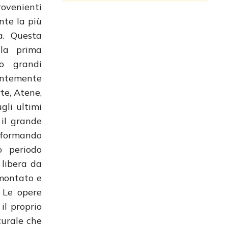
rovenienti
nte la più
a. Questa
lla prima
o grandi
entemente
te, Atene,
gli ultimi
 il grande
sformando
o periodo
 libera da
smontato e
. Le opere
il proprio
turale che