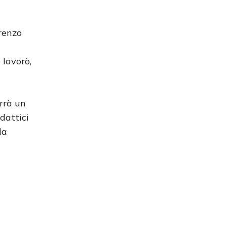
renzo
 lavorò,
errà un
dattici
la