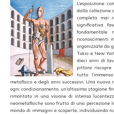
L’esposizione co
dalla collezione 
completa mai re
significativa f
fondamentale 
riconoscimenti 
organizzate da gr
Tokio e New York
dieci anni di la
pittore riscopr
tutto l’immenso
metafisico e degli anni successivi. Una nuova 
ogni condizionamento, un’altissima stagione fi
rimontato in una visione di intensa lucentezza 
neometafisiche sono frutto di una percezione ludi
mondo di immagini e scoperte, individuando nuovi