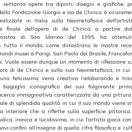
n settanta opere tra dipinti, disegni e grafiche, p
della Fondazione Giorgio e Isa de Chirico, è sicurame
alizzate in Italia sulla Neometafisica dell’artist
ase finale dell’opera di de Chirico, a partire da
mostra di San Marino del 1995, ha ottenut
in tutto il mondo, come dimostrano le mostre rec
andi musei a Parigi, San Paolo del Brasile, Francofor
. Vuole essere dunque un momento di riflessione su
voro di de Chirico e sulla sua Neometafisica, in cui
e una felicissima vena creativa rielaborando e tra
 bagaglio iconografico del suo folgorante prim
ricerca immaginativa caratterizzata da una pittura
nale di splendida qualità in cui il suo mondo viene 
interiore che si riflette sulla superficie pittorica
ca, ironica e lucidissima, in cui l’artista gioca con 
 confini all’insegna di quella cifra filosofica e cul