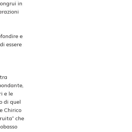
congrui in
erazioni
fondire e
di essere
tra
bbondante,
i e le
o di quel
e Chirico
ruita” che
mpobasso