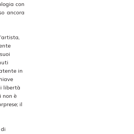
ologia con
rso ancora
artista,
mente
 suoi
nuti
latente in
chiave
i libertà
i non è
rprese; il
 di