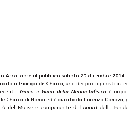
ro Arco, apre al pubblico sabato 20 dicembre 2014
cata a Giorgio de Chirico
, uno dei protagonisti inte
ovecento.
Gioco e Gioia della Neometafisica
è organ
de Chirico di Roma
ed è
curata da Lorenzo Canova
,
rsità del Molise e componente del
board
della Fond