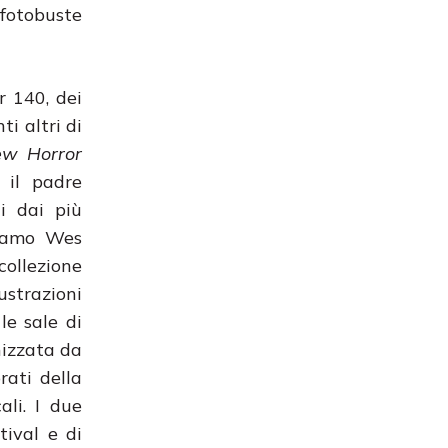
 fotobuste
r 140, dei
ti altri di
w Horror
 il padre
i dai più
diamo Wes
collezione
ustrazioni
le sale di
nizzata da
rati della
ali. I due
tival e di