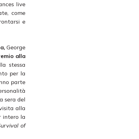
ances live
rate, come
rontarsi e
ma,
George
remio alla
la stessa
nto per la
anno parte
ersonalità
a sera del
isita alla
 intero la
urvival of