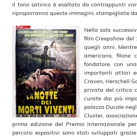
il tono satirico è esaltato da contrappunti visi
riproporranno queste immagini, stampigliate da 
Nella sala successi
film
Creepshow
del 
quegli anni. Mentre
americano, filone 
fondatore, con una
importanti attori 
Craven, Herschell Go
privata del critico 
curate dai più impo
palazzo Ducale negli
Cluster, associazio
prima edizione del Premio Internazionale per 
percorsi espositivi sono stati sviluppati graz