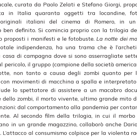
cale, curata da Paolo Zelati e Stefano Giorgi, prop
ta in Italia quaranta oggetti tra locandine, fo
 originali italiani del cinema di Romero, in un
 ben definito. Si comincia proprio con la trilogia de
o proposti i manifesti e le fotobuste.
La notte dei mor
 totale indipendenza, ha una trama che è l’archet
una casa di campagna dove si sono asserragliate sett
al pericolo, il gruppo (campione della società america
notte, non tanto a causa degli zombi quanto per l
, con movimenti di macchina a spalla e interpretato
lude lo spettatore di assistere a un macabro docu
e dello zombi, il morto vivente, ultimo grande mito 
onvenzioni: dal comportamento alla pandemia per cont
ente. Al secondo film della trilogia, in cui il morb
rano in un grande magazzino, collaborò anche Dari
L’attacco al consumismo colpisce per la violenta rad