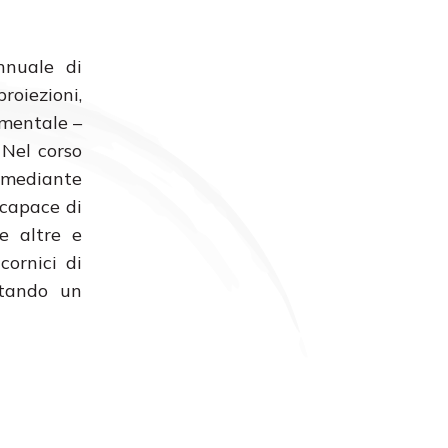
nnuale di
roiezioni,
imentale –
 Nel corso
 mediante
capace di
e altre e
cornici di
ntando un