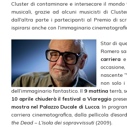
Cluster di contaminare e intersecare il mondo
musicali, grazie ad alcuni musicisti di Clus
dall’altra parte i partecipanti al Premio di sc
ispirarsi anche con l’immaginario cinematografic
Star di qu
Romero sa
carriera
e
occasione,
nascente “
non solo i
dell’immaginario fantastico. Il
9 mattina
terrà, 
10 aprile chiuderà il festival a Viareggio
prese
mostra nel Palazzo Ducale di Lucca
. In progra
carriera cinematografica, dalla pellicola d’esor
the Dead – L’isola dei sopravvissuti
(2009).