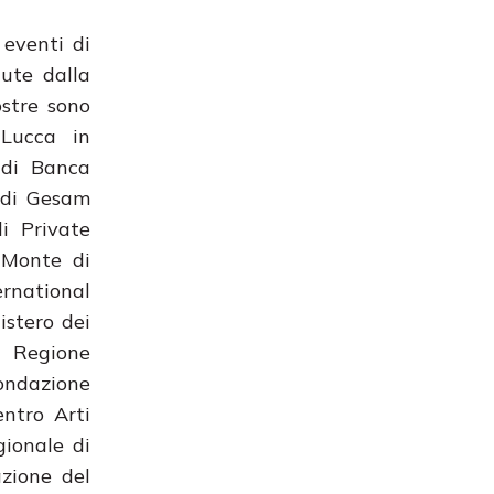
 eventi di
ute dalla
stre sono
 Lucca in
 di Banca
o di Gesam
i Private
 Monte di
ernational
istero dei
, Regione
ondazione
ntro Arti
gionale di
azione del