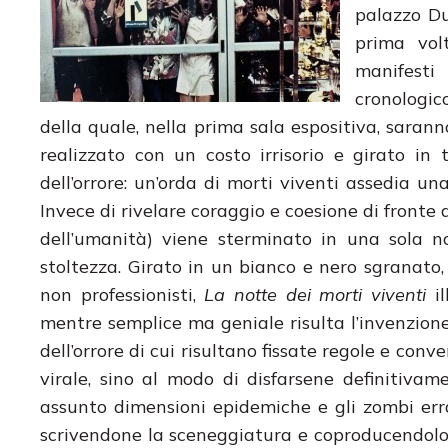
palazzo Du
prima vol
manifesti
cronologico
della quale, nella prima sala espositiva, sarann
realizzato con un costo irrisorio e girato in
dell’orrore: un’orda di morti viventi assedia 
Invece di rivelare coraggio e coesione di fronte 
dell’umanità) viene sterminato in una sola 
stoltezza. Girato in un bianco e nero sgranato
non professionisti,
La notte dei morti viventi
il
mentre semplice ma geniale risulta l’invenzion
dell’orrore di cui risultano fissate regole e c
virale, sino al modo di disfarsene definitivam
assunto dimensioni epidemiche e gli zombi er
scrivendone la sceneggiatura e coproducendolo. 