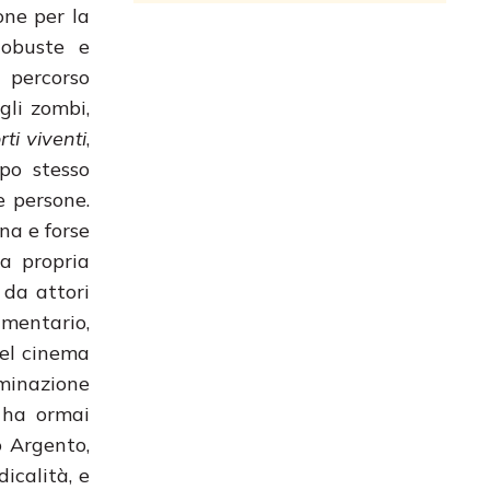
one per la
tobuste e
 percorso
gli zombi,
ti viventi
,
ipo stesso
e persone.
na e forse
a propria
 da attori
mentario,
del cinema
aminazione
o ha ormai
o Argento,
icalità, e