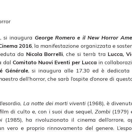
orror
, si inaugura
George Romero e il New Horror Ame
 Cinema 2016
, la manifestazione organizzata e soste
sieduta da
Nicola Borrelli
, che si terrà tra
Lucca, V
a dal
Comitato Nuovi Eventi per Lucca
in collaborazi
é Générale
, si inaugura alle 17.30 ed è dedicata
estro dell’horror, che sarà l’ospite d’onore di quest
 d’esordio,
La notte dei morti viventi
(1968), è divenut
ilm di culto e, con i suoi due sequel,
Zombi
(1979)
i
(1985), ha rivoluzionato il cinema dell’orrore, 
n vero e proprio rinnovamento del genere. L’espos