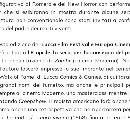
 figurativo di Romero e del New Horror con perform
ter che si esibiranno in mostra durante alcune se
rittura non-convenzionale sono stati invitati a conf
o del padre dei morti viventi.
esta edizione del
Lucca Film Festival e Europa Cine
rà a Lucca
l’8 aprile, la sera, per la consegna del p
 la presentazione di
Zombi
(cinema Moderno). Nel
 l’autore lascerà impresse le sue impronte nel ceme
Walk of Fame” di Lucca Comics & Games, di cui far
 grandi nomi del fumetto, ma anche le principali p
sempre al cinema Moderno, una masterclass, mentre l
ntando
Creepshow
. Il regista americano farà anche v
mma anche una retrospettiva che ne ripercorrerà per
dio
La notte dei morti viventi
(1968) fino al recente
S