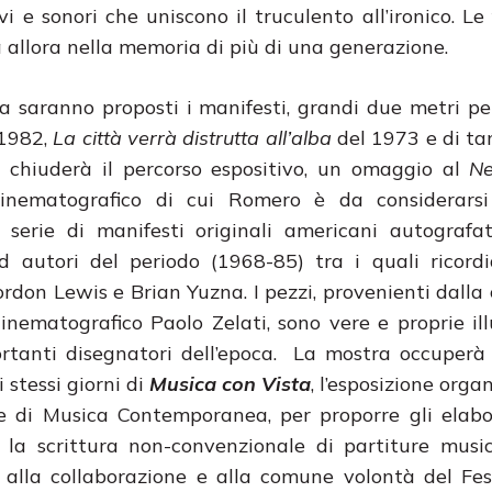
vi e sonori che uniscono il truculento all’ironico. Le
allora nella memoria di più di una generazione.
va saranno proposti i manifesti, grandi due metri pe
1982,
La città verrà distrutta all’alba
del 1973 e di tan
 chiuderà il percorso espositivo, un omaggio al
Ne
cinematografico di cui Romero è da considerarsi
 serie di manifesti originali americani autografat
ed autori del periodo (1968-85) tra i quali ricor
rdon Lewis e Brian Yuzna. I pezzi, provenienti dalla 
cinematografico Paolo Zelati, sono vere e proprie ill
rtanti disegnatori dell’epoca. La mostra occuperà 
 stessi giorni di
Musica con Vista
, l’esposizione orga
ne di Musica Contemporanea, per proporre gli elabo
la scrittura non-convenzionale di partiture music
ie alla collaborazione e alla comune volontà del Fes