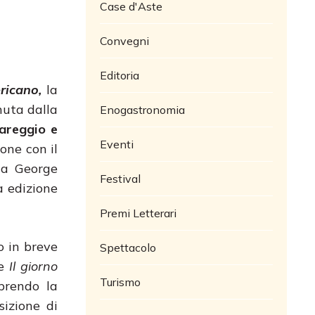
Case d'Aste
Convegni
Editoria
ricano,
la
nuta dalla
Enogastronomia
iareggio e
Eventi
one con il
 a George
Festival
a edizione
Premi Letterari
o in breve
Spettacolo
 e
Il giorno
Turismo
aprendo la
izione di