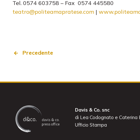
Tel. 0574 603758 – Fax 0574 445580
teatro@politeamapratese.com
|
www.politeama
Precedente
Davis & Co. snc
di Lea Codognato e Caterina B
Ufficio Stampa