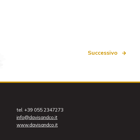
Successivo
tel. +39 055 2347273
info@davisandco.it
www.davisandco.it