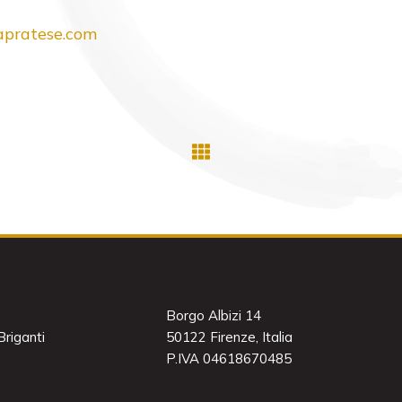
pratese.com
Borgo Albizi 14
riganti
50122 Firenze, Italia
P.IVA 04618670485