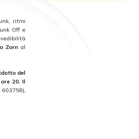
unk, ritmi
Funk Off e
vedibilità
o Zorn
al
idotto del
ore 20. Il
4 603758),