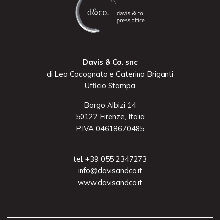
Davis & Co. snc
di Lea Codognato e Caterina Briganti
Ufficio Stampa
Borgo Albizi 14
50122 Firenze, Italia
P.IVA 04618670485
tel. +39 055 2347273
info@davisandco.it
www.davisandco.it