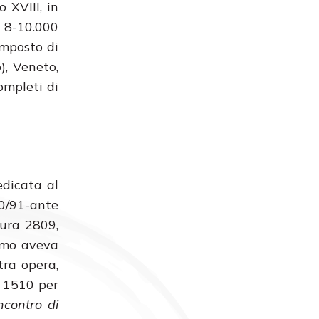
 XVIII, in
a 8-10.000
omposto di
), Veneto,
ompleti di
edicata al
0/91-ante
gura 2809,
rimo aveva
tra opera,
l 1510 per
Incontro di