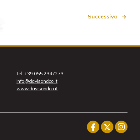
Successivo
tel. +39 055 2347273
info@davisandco.it
www.davisandco.it