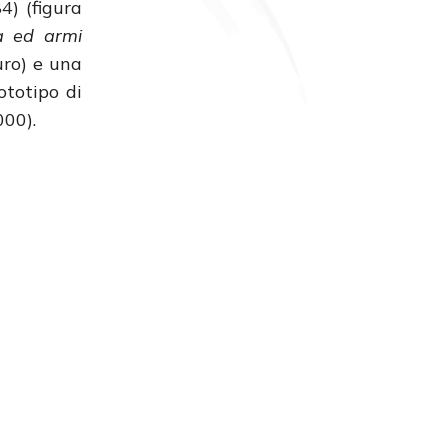
4) (figura
a ed armi
uro) e una
ototipo di
000).