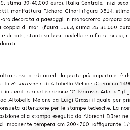
 stima 30-40.000 euro), Italia Centrale, inizi secolo
iatti, manifattura Richard Ginori (figura 3514, stim
blu-oro decorata a paesaggi in monocromo porpora c
 coppia di mori (figura 1663, stima 25-35.000 euro
 e dipinto, stanti su basi modellate a finta roccia; c
dorati.
altra sessione di arredi, la parte più importane è d
mo la
Resurrezione
di Altobello Melone (Cremona 149
ri in ceralacca ed iscrizione “C. Marasso Adorno” (fi
o ad Altobello Melone da Luigi Grassi il quale per p
ua consueta attenzione per le stampe tedesche. La nos
mposizione alla stampa eseguita da Albrecht Dürer ne
a ed imponente tempera cm 200×700 raffigurante
L’