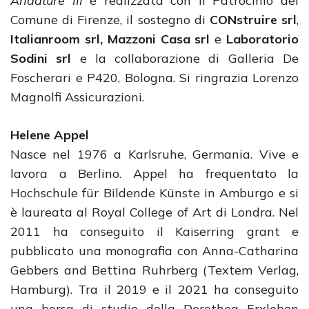
Andature III
è realizzata con il Patrocinio del
Comune di Firenze, il sostegno di
CONstruire srl
,
Italianroom srl,
Mazzoni Casa srl
e
Laboratorio
Sodini srl
e la collaborazione di Galleria De
Foscherari e P420, Bologna. Si ringrazia Lorenzo
Magnolfi Assicurazioni.
Helene Appel
Nasce nel 1976 a Karlsruhe, Germania. Vive e
lavora a Berlino. Appel ha frequentato la
Hochschule für Bildende Künste in Amburgo e si
è laureata al Royal College of Art di Londra. Nel
2011 ha conseguito il Kaiserring grant e
pubblicato una monografia con Anna-Catharina
Gebbers and Bettina Ruhrberg (Textem Verlag,
Hamburg). Tra il 2019 e il 2021 ha conseguito
una borsa di studio della Dorothea Erxleben