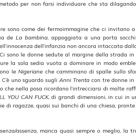
metodo per non farsi individuare che sta dilagand
re sono come dei fermoimmagine che ci invitano a r
ria de
La bambina
, appoggiata a una porta socchi
ell’innocenza dell’infanzia non ancora intaccata dall
. Ci sono le donne sedute al margine della strada in 
re la sola sedia vuota a dominare in modo emble
sono le
Nigeriane
che camminano di spalle sullo sfo
o. C’è uno sguardo sugli
Anni Trenta
con tre donne in
 che nella posa ricordano l’intrecciarsi di molte raff
LL YOU CAN FUCK
, di grandi dimensioni, in cui in u
e di ragazze, quasi sui banchi di una chiesa, pronte 
resenza/assenza, manca quasi sempre o meglio, la t