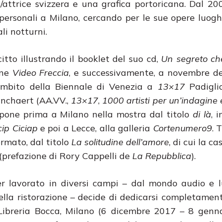
/attrice svizzera e una grafica portoricana. Dal 2
 personali a Milano, cercando per le sue opere luogh
ali notturni.
tto illustrando il booklet del suo cd,
Un segreto ch
one
Video Freccia
, e successivamente, a novembre de
’ambito della Biennale di Venezia a
13×17
Padiglio
anchaert (AA.VV.,
13×17
,
1000 artisti per un’indagine 
one prima a Milano nella mostra dal titolo
di là
, 
cip Ciciap
e poi a Lecce, alla galleria
Cortenumero9
. 
ormato, dal titolo
La solitudine dell’amore
, di cui la ca
(prefazione di Rory Cappelli de
La Repubblica
).
r lavorato in diversi campi – dal mondo audio e l
ella ristorazione – decide di dedicarsi completamente
ibreria Bocca, Milano (6 dicembre 2017 – 8 genna