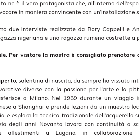
o ne è il vero protagonista che, all’interno dell’espo
vocare in maniera convincente con un’installazione 
iamo due interviste realizzate da Rory Cappelli e 
ragazza nigeriana e una ragazza rumena costrette a pr
le.
Per visitare la mostra è consigliato prenotare
uperto
, salentina di nascita, da sempre ha vissuto in
avorative diverse con la passione per l’arte e la pit
asferisce a Milano. Nel 1989 durante un viaggio i
ese a Shanghai e prende lezioni da un maestro loca
a e esplora la tecnica tradizionale dell’acquerello s
inizio degli anni Novanta lavora con continuità a sc
e allestimenti a Lugano, in collaborazione