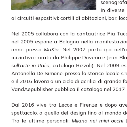
scenografa
in diverse
ai circuiti espositivi: cortili di abitazioni, bar, loc
Nel 2005 collabora con la cantautrice Pia Tucci
nel 2005 espone a Bologna nella manifestazi
anno presso
MaKìa
. Nel 2007 partecipa nell
iniziativa curata da Philippe Daverio e Jean Bl
sull’arte in Italia,
catalogo Rizzoli)
.
Nel 2009 esp
Antonella De Simone, presso lo storico locale
Ci
e il 2016 lavora a un ciclo di acrilici di grande f
VandAepublisher pubblica il catalogo nel 2017 
Dal 2016 vive tra Lecce e Firenze e dopo ave
spettacolo, a quello del design fino al mondo d
Tra le ultime personali:
Milano nei miei occhi
L