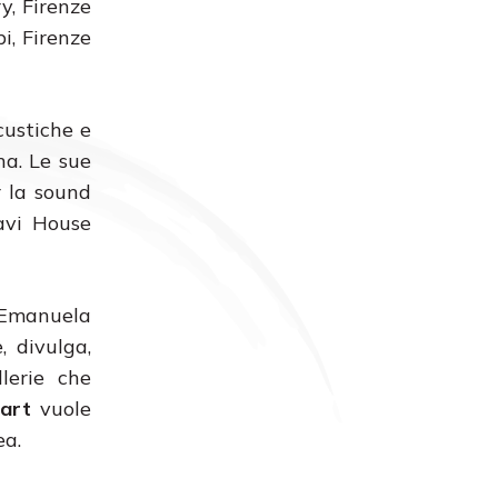
y, Firenze
i, Firenze
custiche e
na. Le sue
r la sound
favi House
 Emanuela
 divulga,
llerie che
art
vuole
ea.