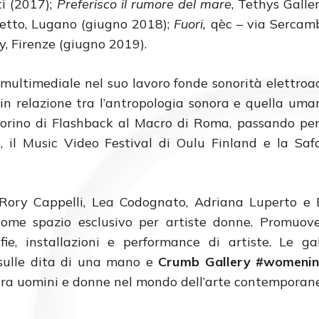
i (2017);
Preferisco il rumore del mare
, Tethys Galler
hetto, Lugano (giugno 2018);
Fuori,
qèc – via Sercamb
y, Firenze (giugno 2019).
multimediale nel suo lavoro fonde sonorità elettroa
e in relazione tra l’antropologia sonora e quella uma
 Torino di Flashback al Macro di Roma, passando pe
, il Music Video Festival di Oulu Finland e la Sa
Rory Cappelli, Lea Codognato, Adriana Luperto e
me spazio esclusivo per artiste donne. Promuove,
fie, installazioni e performance di artiste. Le ga
sulle dita di una mano e
Crumb Gallery #womenin
p tra uomini e donne nel mondo dell’arte contemporan