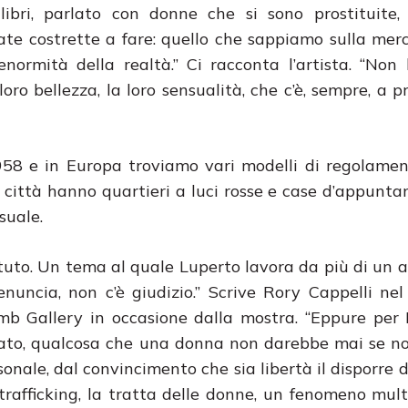
libri, parlato con donne che si sono prostituite,
tate costrette a fare: quello che sappiamo sulla merc
normità della realtà.” Ci racconta l’artista. “Non
oro bellezza, la loro sensualità, che c’è, sempre, a p
1958 e in Europa troviamo vari modelli di regolame
di città hanno quartieri a luci rosse e case d’appun
suale.
attuto. Un tema al quale Luperto lavora da più di un
enuncia, non c’è giudizio.” Scrive Rory Cappelli nel
mb Gallery in occasione dalla mostra. “Eppure per 
ato, qualcosa che una donna non darebbe mai se no
sonale, dal convincimento che sia libertà il disporre 
 trafficking, la tratta delle donne, un fenomeno mul