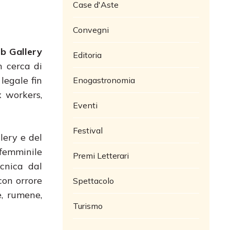
Case d'Aste
Convegni
b Gallery
Editoria
n cerca di
legale fin
Enogastronomia
x workers,
Eventi
Festival
lery e del
 femminile
Premi Letterari
ecnica dal
con orrore
Spettacolo
e, rumene,
Turismo