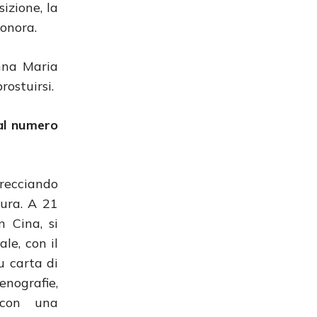
sizione, la
sonora.
Anna Maria
ostuirsi.
 al numero
trecciando
tura. A 21
n Cina, si
le, con il
u carta di
enografie,
 con una