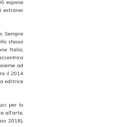
000 espone
i estranei
e
. Sempre
llo stesso
ne Italia,
eccentrica
insieme ad
Tra il 2014
sa editrice
uci per lo
 all’arte.
io 2018),