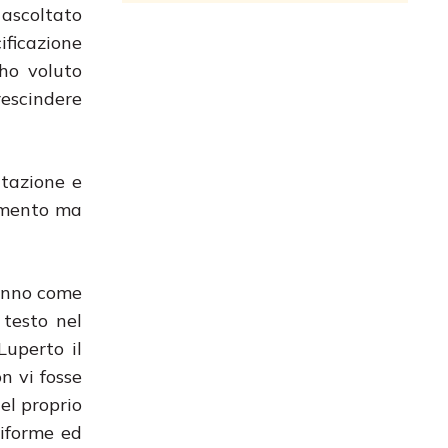
 ascoltato
ificazione
 ho voluto
rescindere
ntazione e
tamento ma
 anno come
 testo nel
Luperto il
n vi fosse
del proprio
tiforme ed