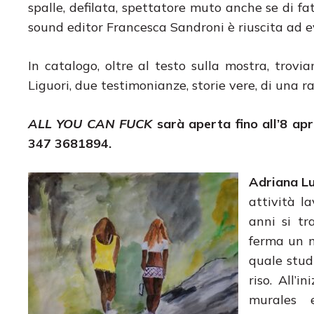
spalle, defilata, spettatore muto anche se di fatt
sound editor Francesca Sandroni è riuscita ad e
In catalogo, oltre al testo sulla mostra, trov
Liguori, due testimonianze, storie vere, di una 
ALL YOU CAN FUCK
sarà aperta fino all’8 apri
347 3681894.
Adriana L
attività l
anni si tr
ferma un m
quale studi
riso. All’
murales 