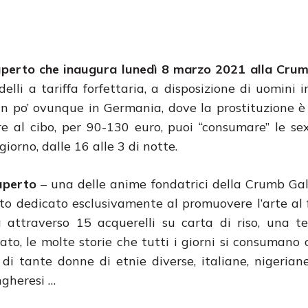
uperto che inaugura lunedì 8 marzo 2021 alla Crum
elli a tariffa forfettaria, a disposizione di uomini i
n po’ ovunque in Germania, dove la prostituzione è 
tre al cibo, per 90-130 euro, puoi “consumare” le se
iorno, dalle 16 alle 3 di notte.
uperto
– una delle anime fondatrici della Crumb Gal
to dedicato esclusivamente al promuovere l’arte al
 attraverso 15 acquerelli su carta di riso, una t
ato, le molte storie che tutti i giorni si consumano 
e di tante donne di etnie diverse, italiane, nigerian
ngheresi …