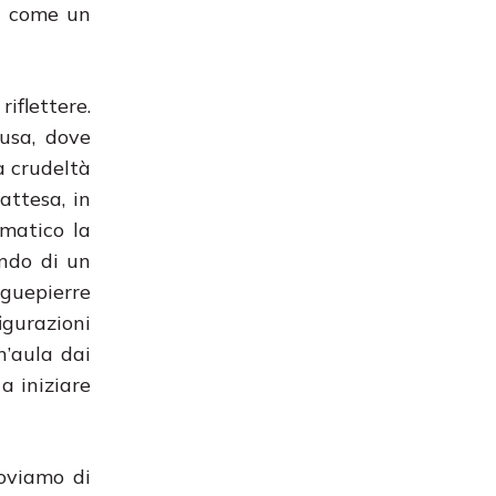
o come un
iflettere.
usa, dove
a crudeltà
attesa, in
matico la
ndo di un
 guepierre
igurazioni
n’aula dai
a iniziare
roviamo di