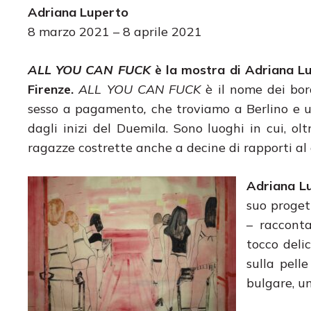
Adriana Luperto
8 marzo 2021 – 8 aprile 2021
ALL YOU CAN FUCK
è la mostra di Adriana L
Firenze.
ALL YOU CAN FUCK
è il nome dei bord
sesso a pagamento
,
che troviamo a Berlino e u
dagli inizi del Duemila. Sono luoghi in cui, ol
ragazze costrette anche a decine di rapporti al g
Adriana L
suo proget
– racconta
tocco delic
sulla pell
bulgare, u