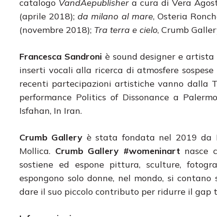
catalogo
VandAepublisher
a cura di Vera Agost
(aprile 2018);
da milano al mare
, Osteria Ronc
(novembre 2018);
Tra terra e cielo
, Crumb Galler
Francesca Sandroni
è sound designer e artista 
inserti vocali alla ricerca di atmosfere sospes
recenti partecipazioni artistiche vanno dalla
performance Politics of Dissonance a Palermo
Isfahan, In Iran.
Crumb Gallery
è stata fondata nel 2019 da 
Mollica.
Crumb Gallery
#womeninart
nasce co
sostiene ed espone pittura, sculture, fotogra
espongono solo donne, nel mondo, si contano 
dare il suo piccolo contributo per ridurre il ga