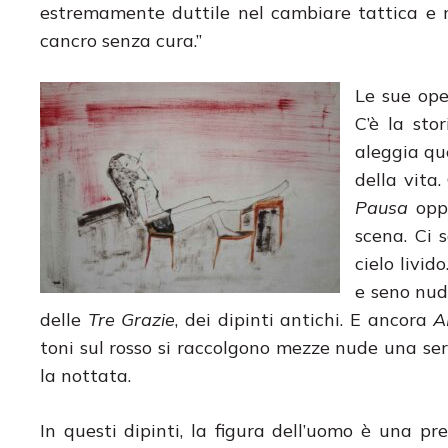
estremamente duttile nel cambiare tattica e 
cancro senza cura.”
Le sue ope
C’è la sto
aleggia qu
della vita
Pausa
oppu
scena. Ci 
cielo livid
e seno nudo
delle
Tre Grazie
, dei dipinti antichi. E ancora
A
toni sul rosso si raccolgono mezze nude una seri
la nottata.
In questi dipinti, la figura dell’uomo è una p