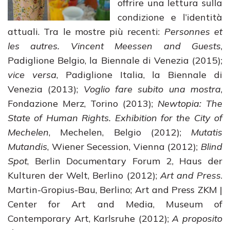
offrire una lettura sulla
condizione e l’identità
attuali. Tra le mostre più recenti:
Personnes et
les autres. Vincent Meessen and Guests
,
Padiglione Belgio, la Biennale di Venezia (2015);
vice versa
, Padiglione Italia, la Biennale di
Venezia (2013);
Voglio fare subito una mostra
,
Fondazione Merz, Torino (2013);
Newtopia: The
State of Human Rights.
Exhibition for the City of
Mechelen
, Mechelen, Belgio (2012);
Mutatis
Mutandis
, Wiener Secession, Vienna (2012);
Blind
Spot
, Berlin Documentary Forum 2, Haus der
Kulturen der Welt, Berlino (2012);
Art and Press
.
Martin-Gropius-Bau, Berlino; Art and Press ZKM |
Center for Art and Media, Museum of
Contemporary Art, Karlsruhe (2012);
A proposito