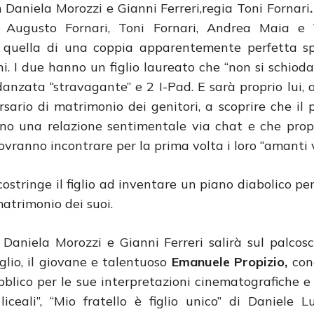
 Daniela Morozzi e Gianni Ferreri,regia Toni Fornari
.
a Augusto Fornari, Toni Fornari, Andrea Maia e
è quella di una coppia apparentemente perfetta s
i. I due hanno un figlio laureato che “non si schioda
anzata “stravagante” e 2 I-Pad. E sarà proprio lui, al
rsario di matrimonio dei genitori, a scoprire che il 
ngono una relazione sentimentale via chat e che prop
ovranno incontrare per la prima volta i loro “amanti v
costringe il figlio ad inventare un piano diabolico pe
matrimonio dei suoi.
Daniela Morozzi e Gianni Ferreri salirà sul palcosc
iglio, il giovane e talentuoso
Emanuele Propizio,
cono
blico per le sue interpretazioni cinematografiche e 
 liceali”, “Mio fratello è figlio unico” di Daniele 