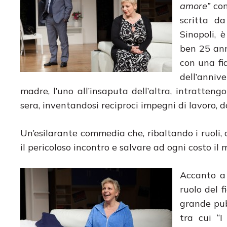
amore”
con
scritta d
Sinopoli, 
ben 25 ann
con una fid
dell’annive
madre, l’uno all’insaputa dell’altra, intratte
sera, inventandosi reciproci impegni di lavoro, d
Un’esilarante commedia che, ribaltando i ruoli, 
il pericoloso incontro e salvare ad ogni costo il 
Accanto a 
ruolo del f
grande pub
tra cui “I