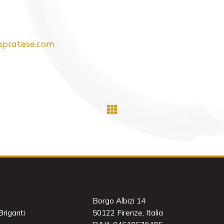
pratese.com
Borgo Albizi 14
riganti
50122 Firenze, Italia