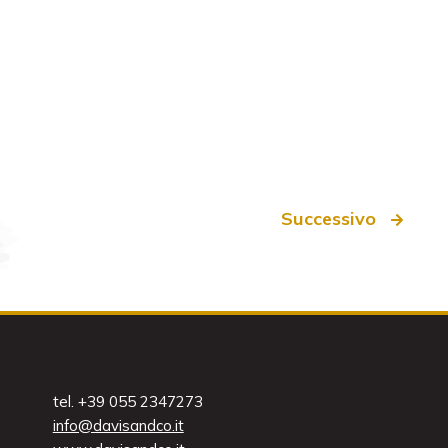
Successivo
tel. +39 055 2347273
info@davisandco.it