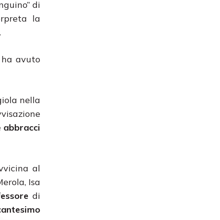
nguino” di
erpreta la
.
, ha avuto
iola nella
vvisazione
e abbracci
vvicina al
erola, Isa
fessore
di
cantesimo