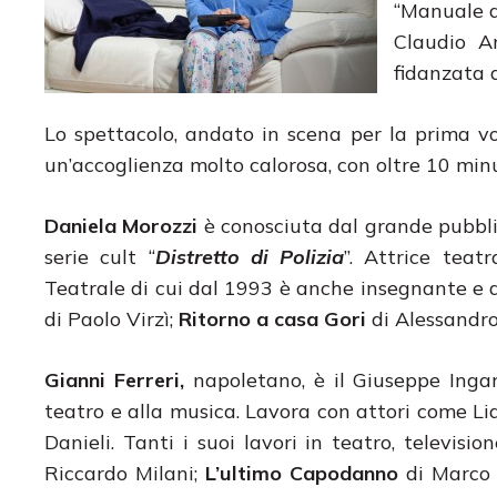
“Manuale d
Claudio A
fidanzata 
Lo spettacolo, andato in scena per la prima v
un’accoglienza molto calorosa, con oltre 10 minu
Daniela Morozzi
è conosciuta dal grande pubblic
serie cult “
Distretto di Polizia
”. Attrice teat
Teatrale di cui dal 1993 è anche insegnante e dir
di Paolo Virzì;
Ritorno a
casa Gori
di Alessandro
Gianni Ferreri,
napoletano, è il Giuseppe Ingar
teatro e alla musica. Lavora con attori come Li
Danieli. Tanti i suoi lavori in teatro, televis
Riccardo Milani;
L’ultimo Capodanno
di Marco 