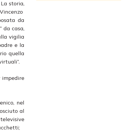
La storia,
 Vincenzo
posata da
” da casa,
la vigilia
padre e la
rio quella
irtuali”.
r impedire
enico, nel
sciuto al
televisive
Lucchetti;