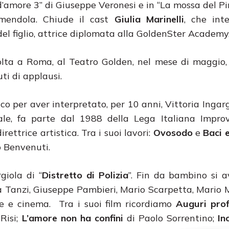
’amore 3” di Giuseppe Veronesi e in “La mossa del Pi
mendola. Chiude il cast
Giulia Marinelli
, che int
del figlio, attrice diplomata alla GoldenSter Academy
olta a Roma, al Teatro Golden, nel mese di maggio
ti di applausi.
o per aver interpretato, per 10 anni, Vittoria Ingarg
rale, fa parte dal 1988 della Lega Italiana Impro
ettrice artistica. Tra i suoi lavori:
Ovosodo
e
Baci 
 Benvenuti.
giola di “
Distretto di Polizia
”. Fin da bambino si a
a Tanzi, Giuseppe Pambieri, Mario Scarpetta, Mario M
ione e cinema. Tra i suoi film ricordiamo
Auguri pro
Risi;
L’amore non ha confini
di Paolo Sorrentino;
In