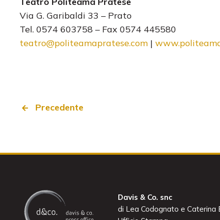
Teatro Politeama Pratese
Via G. Garibaldi 33 – Prato
Tel. 0574 603758 – Fax 0574 445580
teatro@politeamapratese.com
|
www.politeama
Precedente
Davis & Co. snc
di Lea Codognato e Caterina B