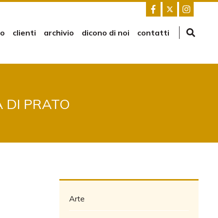
mo
clienti
archivio
dicono di noi
contatti
 DI PRATO
Arte