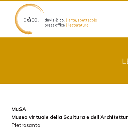
Skip
to
content
L
MuSA
Museo virtuale della Scultura e dell’Architettu
Pietrasanta