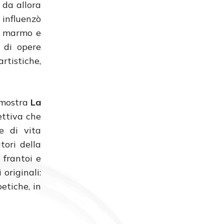
 da allora
influenzò
el marmo e
e di opere
rtistiche,
a mostra
La
ettiva che
e di vita
tori della
i frantoi e
originali:
oetiche, in