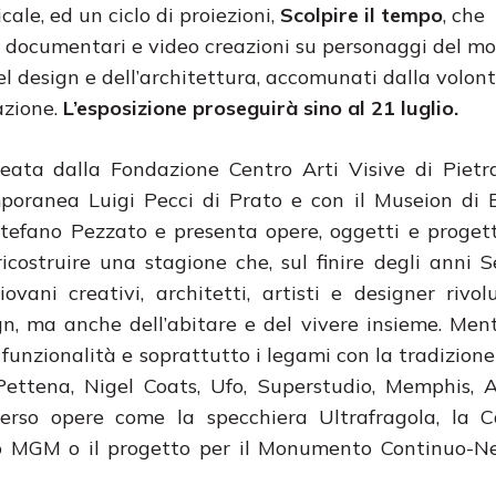
cale, ed un ciclo di proiezioni,
Scolpire il tempo
, che
 documentari e video creazioni su personaggi del m
del design e dell’architettura, accomunati dalla volont
azione.
L’esposizione proseguirà sino al 21 luglio.
deata dalla Fondazione Centro Arti Visive di Pietr
mporanea Luigi Pecci di Prato e con il Museion di 
efano Pezzato e presenta opere, oggetti e progetti
ricostruire una stagione che, sul finire degli anni 
ovani creativi, architetti, artisti e designer rivol
ign, ma anche dell’abitare e del vivere insieme. Menti
funzionalità e soprattutto i legami con la tradizione
Pettena, Nigel Coats, Ufo, Superstudio, Memphis, 
verso opere come la specchiera Ultrafragola, la 
llaro MGM o il progetto per il Monumento Continuo-