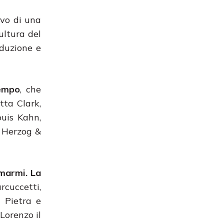
ivo di una
ultura del
oduzione e
tempo
, che
ta Clark,
uis Kahn,
e Herzog &
marmi. La
cuccetti,
a Pietra e
 Lorenzo il