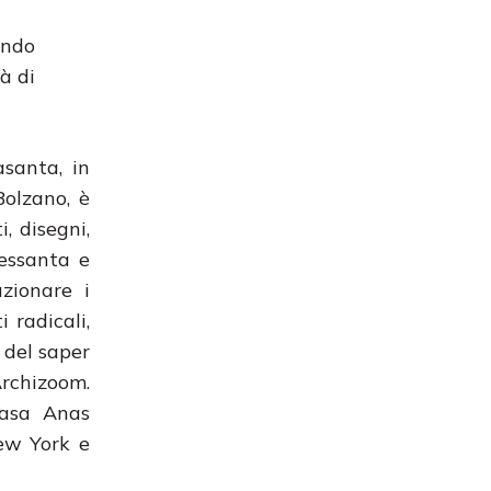
ondo
à di
asanta, in
Bolzano, è
, disegni,
Sessanta e
uzionare i
 radicali,
 del saper
Archizoom.
Casa Anas
New York e