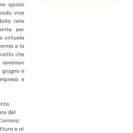
no spazio
condo vive
alla rete
sante per
o virtuale
forma e la
ncetto che
e seminari
a giugno e
’impresa e
vento
ore del
Carrara:
ettura e al