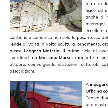
materia, l
fisico ed 
anche di 
messaggi,
eccellenza
contiene e comunica non solo la pesantezza dell
rende di volta in volta scultura, ornamento, a
nasce
Leggera Materia
, il primo ciclo di ev
coordinati da
Massimo Marsili
, dirigente resp
ottobre, coinvolgendo istituzioni culturali, c
associazioni.
A
inaugura
Officina 
Centro di A
una mostr