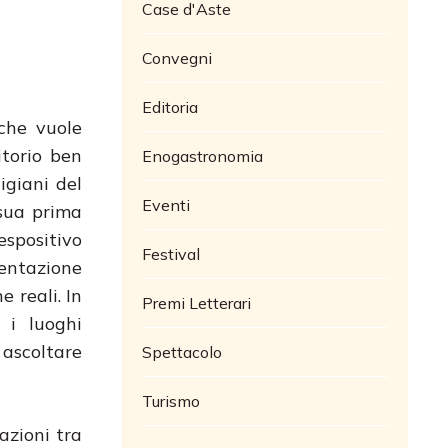
Case d'Aste
Convegni
Editoria
che vuole
itorio ben
Enogastronomia
igiani del
Eventi
sua prima
espositivo
Festival
sentazione
 reali. In
Premi Letterari
 i luoghi
e ascoltare
Spettacolo
Turismo
azioni tra