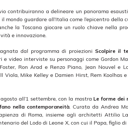
hivio contribuiranno a delineare un panorama esaust
 il mondo guardare all’Italia come l’epicentro della c
anche la Toscana giocare un ruolo chiave nella pr
ività e innovazione.
agnata dal programma di proiezioni
Scolpire il 
 e video interviste su personaggi come Gordon Mat
 Foster, Ron Arad e Renzo Piano, Jean Nouvel e Lo
ll Viola, Mike Kelley e Damien Hirst, Rem Koolhas 
 agosto all’1 settembre, con la mostra
Le forme dei 
ofano nella contemporaneità
. Curata da Andrea Mar
apienza di Roma, insieme agli architetti Attilio L
ntenario del Lodo di Leone X, con cui il Papa, figlio di