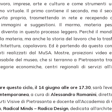
avoro, imprese, arte e cultura e come strumenti u
uno virtuale. Il primo contiene il secondo, ma il se
vita propria, trasmettendo in rete e recependo d
 immagini e suggestioni. Il marmo, materia pe
, diventa in questo processo leggero. Perché il mond
a materia, ma anche la storia del lavoro che la tras
rchitettura, capolavoro. Ed è partendo da questo co
enti realizzati dal MuSA. Mostre, proiezioni video 
onsabile del museo, che si terranno a Pietrasanta tr
ategorie economiche, centri regionali di servizi all
re questo ciclo, il 14 giugno alle ore 17.30
, sarà l’e
contemporanea
, a cura di
Alessandro Romanini
, dirett
rti Visive di Pietrasanta e docente all’Accademia di 
a,
Radical Minds – Radica Design
, dedicata all’archit