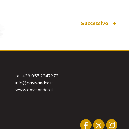
Successivo
tel. +39 055 2347273
info@davisandco.it
www.davisandco.it