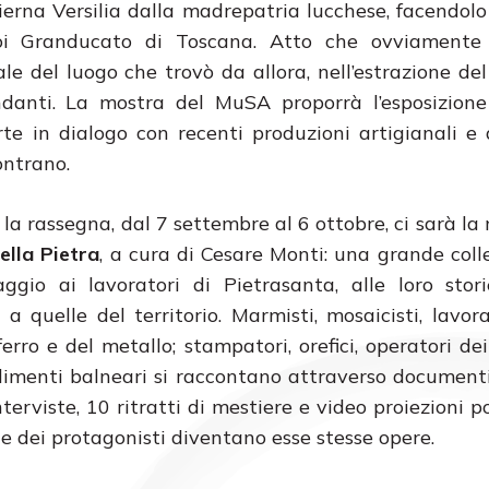
odierna Versilia dalla madrepatria lucchese, facendolo
poi Granducato di Toscana. Atto che ovviamente 
rale del luogo che trovò da allora, nell’estrazione d
ondanti. La mostra del MuSA proporrà l’esposizion
rte in dialogo con recenti produzioni artigianali e a
ontrano.
 la rassegna, dal 7 settembre al 6 ottobre, ci sarà l
lla Pietra
, a cura di Cesare Monti: una grande coll
gio ai lavoratori di Pietrasanta, alle loro stori
 a quelle del territorio. Marmisti, mosaicisti, lavora
ferro e del metallo; stampatori, orefici, operatori de
ilimenti balneari si raccontano attraverso documenti 
terviste, 10 ritratti di mestiere e video proiezioni p
le dei protagonisti diventano esse stesse opere.